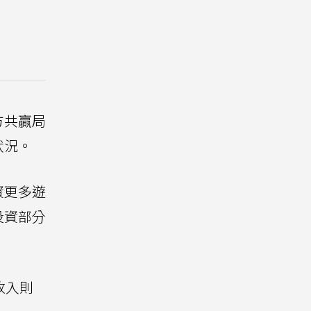
方共贏局
狀況。
資更多遊
投資部分
收入則