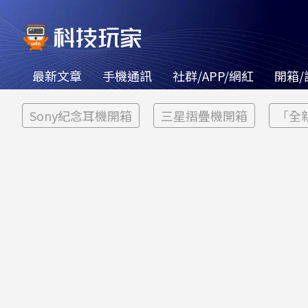
最新文章
手機通訊
社群/APP/網紅
開箱/
Sony紀念耳機開箱
三星摺疊機開箱
「全