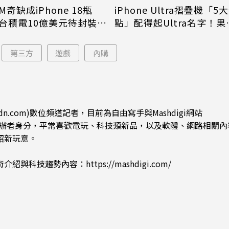
M奇缺成iPhone 18瓶
iPhone Ultra摺疊機「5
台積電10億美元待封裝晶
點」配得起Ultra名字！果
能枯等
看完更心動
第三方
遊戲
內購
dn.com)數位頻道記者，目前為自由寫手與Mashdigi網站
.com)創辦者身分，平常喜歡電玩、科技類新品，以及軟體、網路相關
紹新玩意。
術介紹與科技趨勢內容：
https://mashdigi.com/