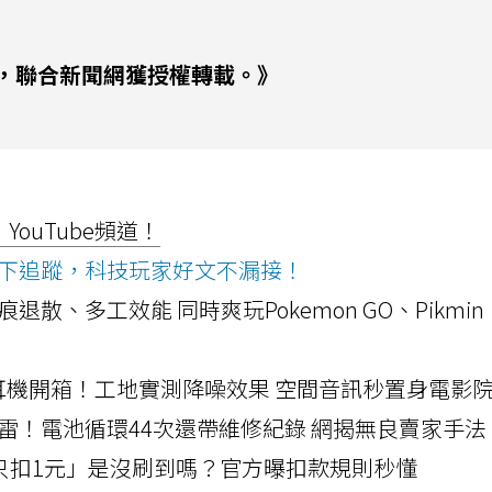
，聯合新聞網獲授權轉載。》
ouTube頻道！
ws按下追蹤，科技玩家好文不漏接！
a開箱！摺痕退散、多工效能 同時爽玩Pokemon GO、Pikmin
LLEXION耳機開箱！工地實測降噪效果 空間音訊秒置身電影
雷！電池循環44次還帶維修紀錄 網揭無良賣家手法
北捷「只扣1元」是沒刷到嗎？官方曝扣款規則秒懂