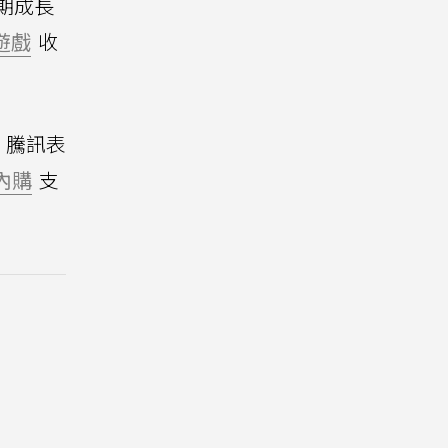
同期成長
遊戲
收
，騰訊表
內購
支