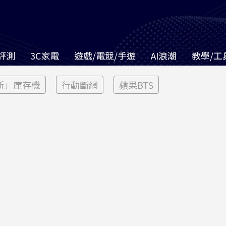
評測
3C家電
遊戲/電競/手遊
AI浪潮
教學/工
新」庫存機
行動斷網
蘋果BTS