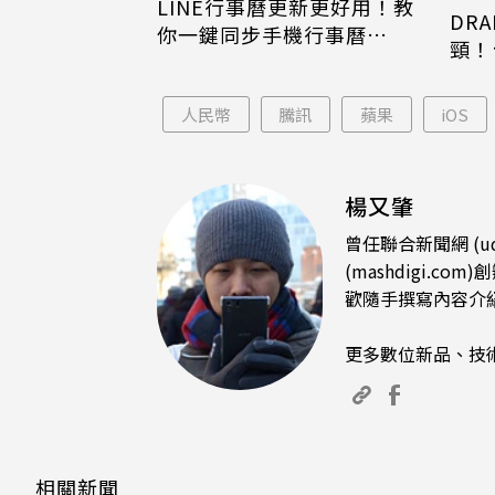
LINE行事曆更新更好用！教
DRA
你一鍵同步手機行事曆
頸！
iPhone、Android都能用
片只
人民幣
騰訊
蘋果
iOS
楊又肇
曾任聯合新聞網 (u
(mashdigi
歡隨手撰寫內容介
更多數位新品、技
相關新聞