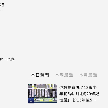
大特
粉
內容，也喜
本日熱門
本周最熱
本月最熱
你敢投資嗎？18歲少
年花5萬「囤貨20條記
憶體」 拚15年後5倍
賣出