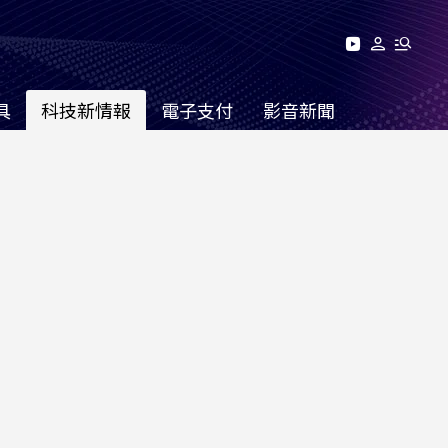
具
科技新情報
電子支付
影音新聞