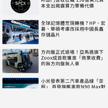
本支出揭露算力軍備代價
全球記憶體荒現轉機？HP、宏
碁、華碩考慮改採用中國長鑫
存儲晶片
方向盤正式退場！亞馬遜旗下
Zoox成首款獲准「商業收費」
的無方向盤無人車
小米發表第二汽車產品線「澎
程」 首發旗艦車款N90 Max對
決理想、問界