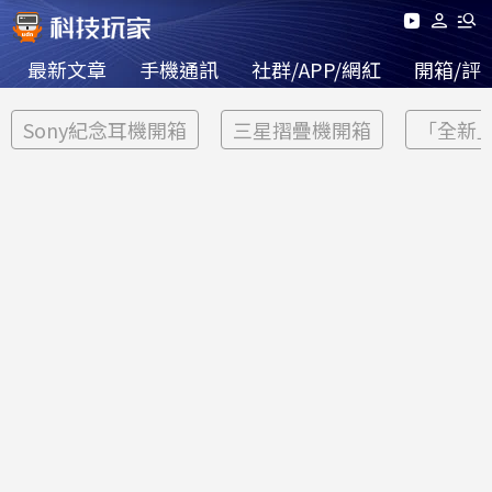
最新文章
手機通訊
社群/APP/網紅
開箱/評
Sony紀念耳機開箱
三星摺疊機開箱
「全新