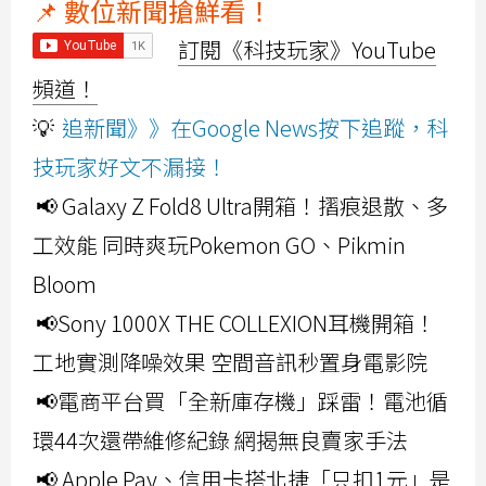
📌 數位新聞搶鮮看！
訂閱《科技玩家》YouTube
頻道！
💡
追新聞》》在Google News按下追蹤，科
技玩家好文不漏接！
📢 Galaxy Z Fold8 Ultra開箱！摺痕退散、多
工效能 同時爽玩Pokemon GO、Pikmin
Bloom
📢Sony 1000X THE COLLEXION耳機開箱！
工地實測降噪效果 空間音訊秒置身電影院
📢電商平台買「全新庫存機」踩雷！電池循
環44次還帶維修紀錄 網揭無良賣家手法
📢 Apple Pay、信用卡搭北捷「只扣1元」是