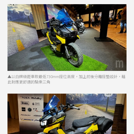
▲以白牌級距車款最低730mm座位高度，加上前後分離座墊設計，藉
此對應更舒適的騎乘三角