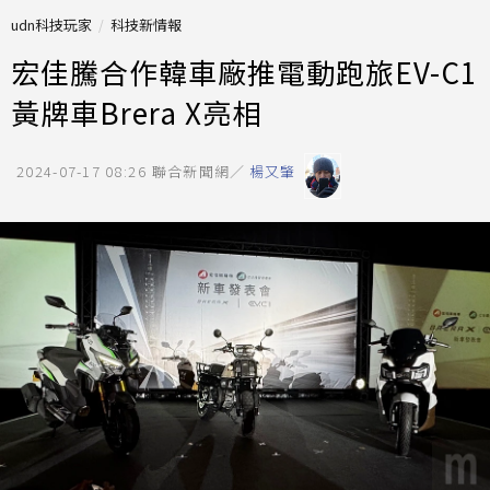
udn科技玩家
科技新情報
宏佳騰合作韓車廠推電動跑旅EV-C1
黃牌車Brera X亮相
2024-07-17 08:26
聯合新聞網／
楊又肇