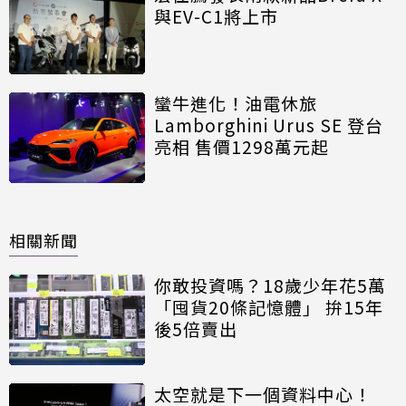
與EV-C1將上市
蠻牛進化！油電休旅
Lamborghini Urus SE 登台
亮相 售價1298萬元起
相關新聞
你敢投資嗎？18歲少年花5萬
「囤貨20條記憶體」 拚15年
後5倍賣出
太空就是下一個資料中心！