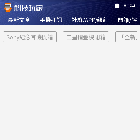
最新文章
手機通訊
社群/APP/網紅
開箱/評
Sony紀念耳機開箱
三星摺疊機開箱
「全新