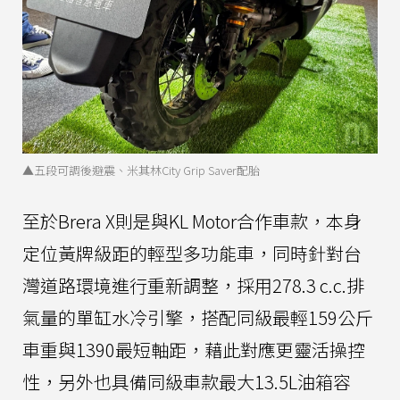
▲五段可調後避震、米其林City Grip Saver配胎
至於Brera X則是與KL Motor合作車款，本身
定位黃牌級距的輕型多功能車，同時針對台
灣道路環境進行重新調整，採用278.3 c.c.排
氣量的單缸水冷引擎，搭配同級最輕159公斤
車重與1390最短軸距，藉此對應更靈活操控
性，另外也具備同級車款最大13.5L油箱容