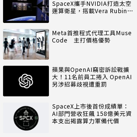
SpaceX攜手NVIDIA打造太空
運算衛星，搭載Vera Rubin運
算模組
Meta首推程式代理工具Muse
Code 主打價格優勢
蘋果與OpenAI竊密訴訟戰擴
大！11名前員工捲入 OpenAI
另涉招募歧視遭重罰
SpaceX上市後首份成績單：
AI部門營收狂飆 158億美元資
本支出揭露算力軍備代價