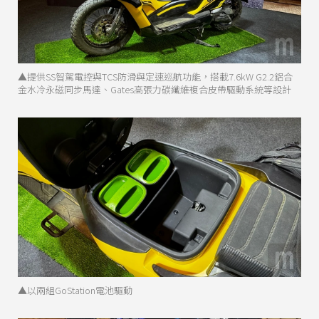
▲提供SS智駕電控與TCS防滑與定速巡航功能，搭載7.6kW G2.2鋁合
金水冷永磁同步馬達、Gates高張力碳纖維複合皮帶驅動系統等設計
▲以兩組GoStation電池驅動