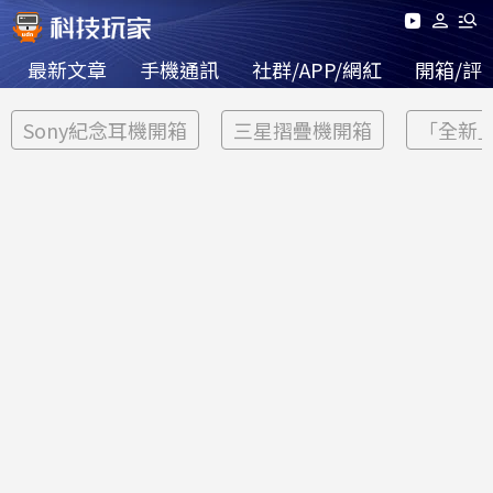
最新文章
手機通訊
社群/APP/網紅
開箱/評
Sony紀念耳機開箱
三星摺疊機開箱
「全新