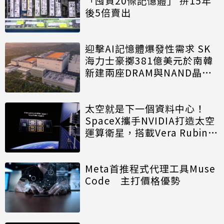
「囤貨20條記憶體」 拚15年
後5倍賣出
迎擊AI記憶體爆發性需求 SK
海力士豪擲381億美元於南韓
新建兩座DRAM與NAND晶圓
廠
太空就是下一個資料中心！
SpaceX攜手NVIDIA打造太空
運算衛星，搭載Vera Rubin運
算模組
Meta首推程式代理工具Muse
Code 主打價格優勢