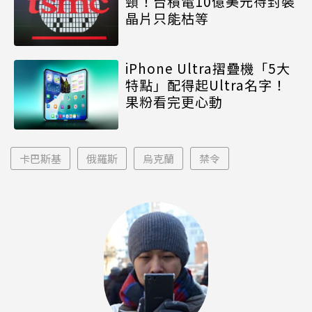
頸！台積電10億美元待封裝
晶片只能枯等
iPhone Ultra摺疊機「5大
特點」配得起Ultra名字！
果粉看完更心動
卡巴斯基
俄羅斯
烏克蘭
禁令