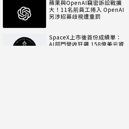
蘋果與OpenAI竊密訴訟戰擴
大！11名前員工捲入 OpenAI
另涉招募歧視遭重罰
SpaceX上市後首份成績單：
AI部門營收狂飆 158億美元資
本支出揭露算力軍備代價
討論區
共有
0
則留言