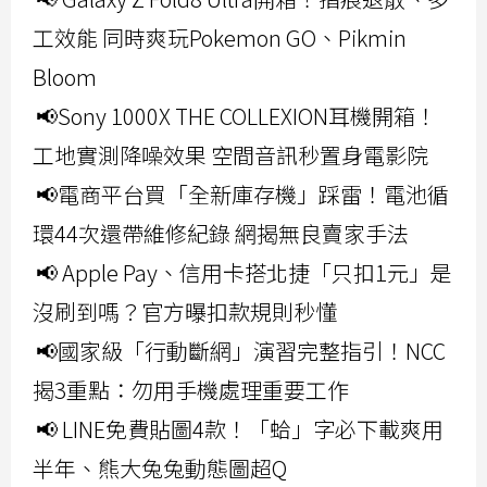
工效能 同時爽玩Pokemon GO、Pikmin
Bloom
📢Sony 1000X THE COLLEXION耳機開箱！
工地實測降噪效果 空間音訊秒置身電影院
📢電商平台買「全新庫存機」踩雷！電池循
環44次還帶維修紀錄 網揭無良賣家手法
📢 Apple Pay、信用卡搭北捷「只扣1元」是
沒刷到嗎？官方曝扣款規則秒懂
📢國家級「行動斷網」演習完整指引！NCC
揭3重點：勿用手機處理重要工作
📢 LINE免費貼圖4款！「蛤」字必下載爽用
半年、熊大兔兔動態圖超Q