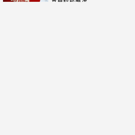
討論區
共有
0
則留言
規範
回覆
還沒有留言，成為第一個發言的人吧！