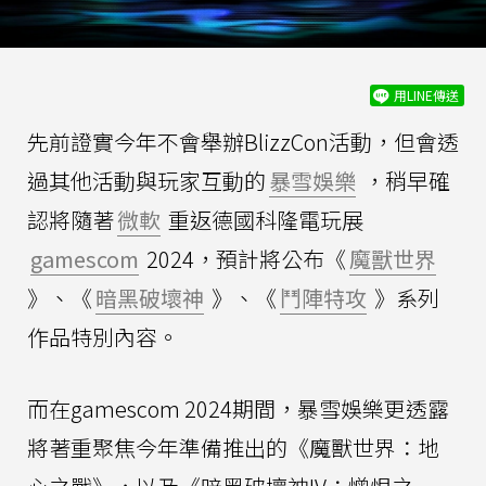
用LINE傳送
先前證實今年不會舉辦BlizzCon活動，但會透
過其他活動與玩家互動的
暴雪娛樂
，稍早確
認將隨著
微軟
重返德國科隆電玩展
gamescom
2024，預計將公布《
魔獸世界
》、《
暗黑破壞神
》、《
鬥陣特攻
》系列
作品特別內容。
而在gamescom 2024期間，暴雪娛樂更透露
將著重聚焦今年準備推出的《魔獸世界：地