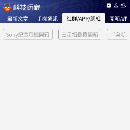
最新文章
手機通訊
社群/APP/網紅
開箱/評
Sony紀念耳機開箱
三星摺疊機開箱
「全新