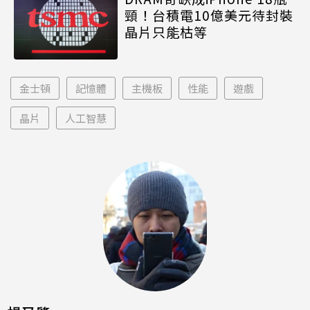
頸！台積電10億美元待封裝
晶片只能枯等
金士頓
記憶體
主機板
性能
遊戲
晶片
人工智慧