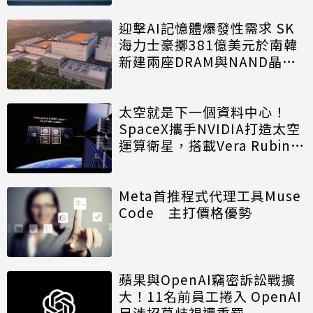
迎擊AI記憶體爆發性需求 SK
海力士豪擲381億美元於南韓
新建兩座DRAM與NAND晶圓
廠
太空就是下一個資料中心！
SpaceX攜手NVIDIA打造太空
運算衛星，搭載Vera Rubin運
算模組
Meta首推程式代理工具Muse
Code 主打價格優勢
蘋果與OpenAI竊密訴訟戰擴
大！11名前員工捲入 OpenAI
另涉招募歧視遭重罰