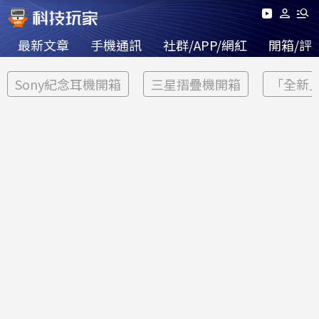
最新文章
手機通訊
社群/APP/網紅
開箱/評
Sony紀念耳機開箱
三星摺疊機開箱
「全新