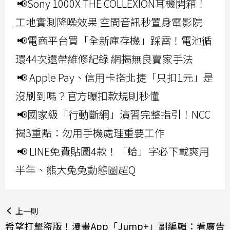
📢Sony 1000X THE COLLEXION耳機開箱！
工地實測降噪效果 空間音訊秒置身電影院
📢電商平台買「全新庫存機」踩雷！電池循
環44次還帶維修紀錄 網揭無良賣家手法
📢 Apple Pay、信用卡搭北捷「只扣1元」是
沒刷到嗎？官方曝扣款規則秒懂
📢國家級「行動斷網」演習完整指引！NCC
揭3重點：勿用手機處理重要工作
📢 LINE免費貼圖4款！「蛤」字必下載爽用
半年、熊大兔兔動態圖超Q
上一則
希望打擊盜版！漫畫App「Jump+」副編輯：看廣告