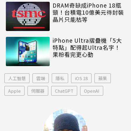
DRAM奇缺成iPhone 18瓶
頸！台積電10億美元待封裝
晶片只能枯等
iPhone Ultra摺疊機「5大
特點」配得起Ultra名字！
果粉看完更心動
人工智慧
雲端
隱私
iOS 18
蘋果
Apple
伺服器
ChatGPT
OpenAI