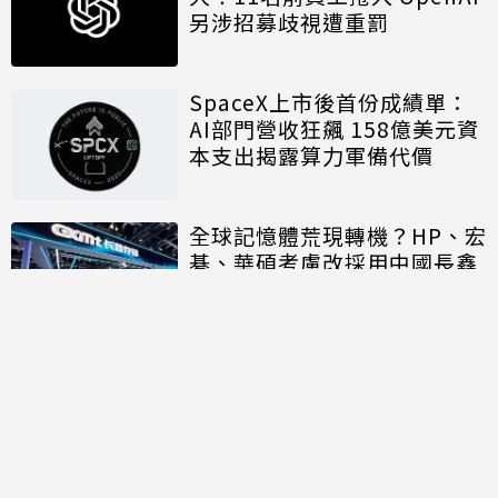
另涉招募歧視遭重罰
SpaceX上市後首份成績單：
AI部門營收狂飆 158億美元資
本支出揭露算力軍備代價
全球記憶體荒現轉機？HP、宏
碁、華碩考慮改採用中國長鑫
存儲晶片
討論區
共有
0
則留言