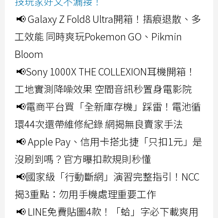
技玩家好文不漏接！
📢 Galaxy Z Fold8 Ultra開箱！摺痕退散、多
工效能 同時爽玩Pokemon GO、Pikmin
Bloom
📢Sony 1000X THE COLLEXION耳機開箱！
工地實測降噪效果 空間音訊秒置身電影院
📢電商平台買「全新庫存機」踩雷！電池循
環44次還帶維修紀錄 網揭無良賣家手法
📢 Apple Pay、信用卡搭北捷「只扣1元」是
沒刷到嗎？官方曝扣款規則秒懂
📢國家級「行動斷網」演習完整指引！NCC
揭3重點：勿用手機處理重要工作
📢 LINE免費貼圖4款！「蛤」字必下載爽用