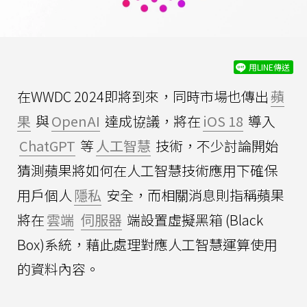
用LINE傳送
在WWDC 2024即將到來，同時市場也傳出
蘋
果
與
OpenAI
達成協議，將在
iOS 18
導入
ChatGPT
等
人工智慧
技術，不少討論開始
猜測蘋果將如何在人工智慧技術應用下確保
用戶個人
隱私
安全，而相關消息則指稱蘋果
將在
雲端
伺服器
端設置虛擬黑箱 (Black
Box)系統，藉此處理對應人工智慧運算使用
的資料內容。