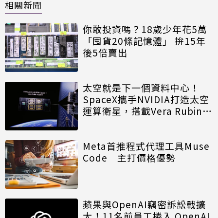
相關新聞
你敢投資嗎？18歲少年花5萬
「囤貨20條記憶體」 拚15年
後5倍賣出
太空就是下一個資料中心！
SpaceX攜手NVIDIA打造太空
運算衛星，搭載Vera Rubin運
算模組
Meta首推程式代理工具Muse
Code 主打價格優勢
蘋果與OpenAI竊密訴訟戰擴
大！11名前員工捲入 OpenAI