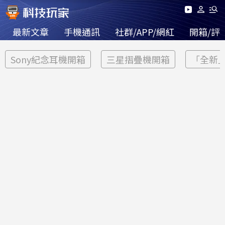
最新文章
手機通訊
社群/APP/網紅
開箱/評
Sony紀念耳機開箱
三星摺疊機開箱
「全新