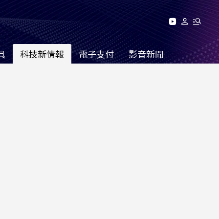
具
科技新情報
電子支付
影音新聞