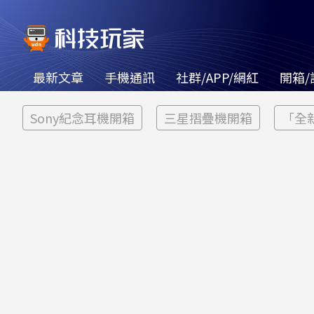
最新文章
手機通訊
社群/APP/網紅
開箱/
Sony紀念耳機開箱
三星摺疊機開箱
「全