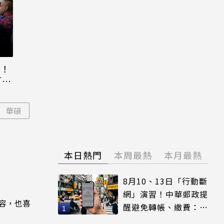
元！
「百
華碩
本日熱門
本周最熱
本月最熱
8月10、13日「行動斷
網」演習！中華郵政提
內容，也喜
醒避免轉帳、繳費：務
必留紀錄