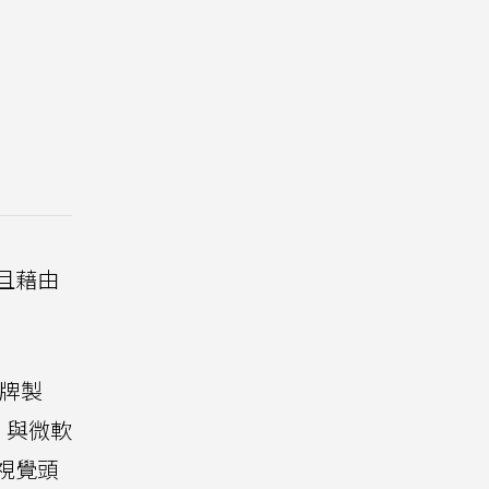
並且藉由
牌製
，與微軟
視覺頭