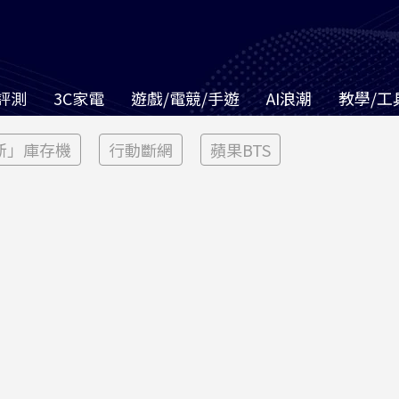
評測
3C家電
遊戲/電競/手遊
AI浪潮
教學/工
新」庫存機
行動斷網
蘋果BTS