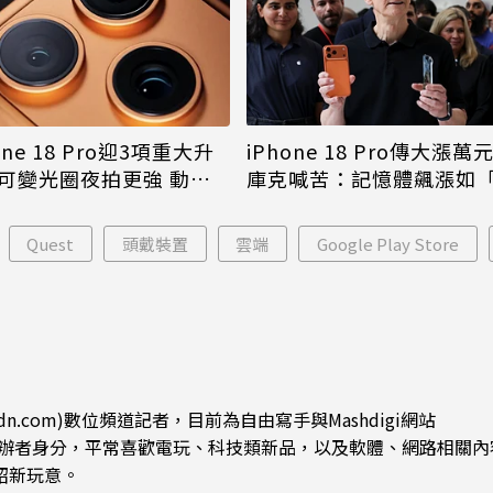
iPhone 18 Pro傳大漲萬
one 18 Pro迎3項重大升
庫克喊苦：記憶體飆漲如
可變光圈夜拍更強 動態
年一遇大洪水」
幅縮小
Quest
頭戴裝置
雲端
Google Play Store
dn.com)數位頻道記者，目前為自由寫手與Mashdigi網站
.com)創辦者身分，平常喜歡電玩、科技類新品，以及軟體、網路相關
紹新玩意。