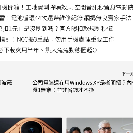
LLEXION耳機開箱！工地實測降噪效果 空間音訊秒置身電影
雷！電池循環44次還帶維修紀錄 網揭無良賣家手法
北捷「只扣1元」是沒刷到嗎？官方曝扣款規則秒懂
指引！NCC揭3重點：勿用手機處理重要工作
」字必下載爽用半年、熊大兔兔動態圖超Q
下一
阿波羅
公司電腦還在用Windows XP是老闆摳？內
曝1無奈：並非省錢才不換