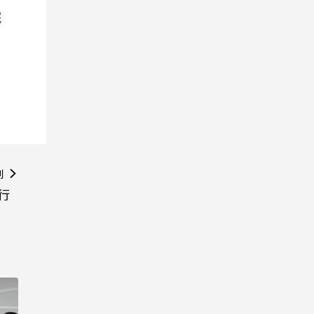
院
則
行