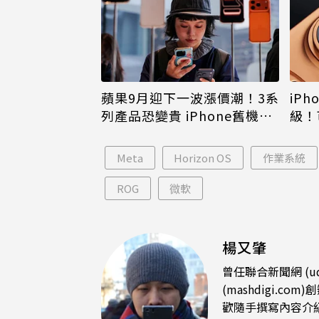
蘋果9月迎下一波漲價潮！3系
iPh
列產品恐變貴 iPhone舊機難
級！
倖免
島大
Meta
Horizon OS
作業系統
ROG
微軟
楊又肇
曾任聯合新聞網 (u
(mashdigi
歡隨手撰寫內容介