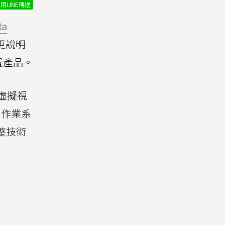
用LINE傳送
ta
更說明
置產品。
造虛擬視
d作業系
整技術