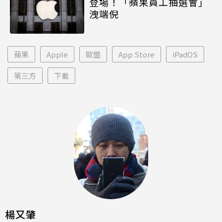
登場！「蘋果員工抽選會」
洩端倪
蘋果
Apple
歐盟
App Store
iPadOS
第三方
下載
楊又肇