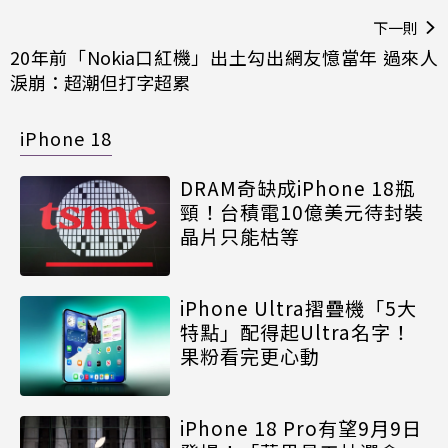
下一則
20年前「Nokia口紅機」出土勾出網友憶當年 過來人
淚崩：超潮但打字超累
iPhone 18
DRAM奇缺成iPhone 18瓶
頸！台積電10億美元待封裝
晶片只能枯等
iPhone Ultra摺疊機「5大
特點」配得起Ultra名字！
果粉看完更心動
iPhone 18 Pro有望9月9日