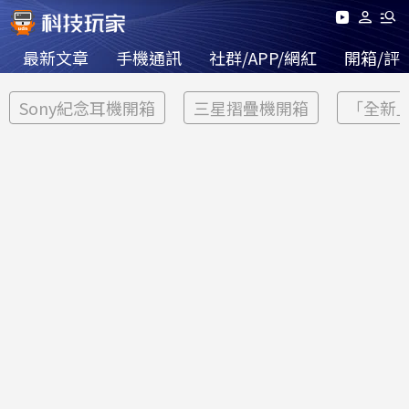
最新文章
手機通訊
社群/APP/網紅
開箱/評
Sony紀念耳機開箱
三星摺疊機開箱
「全新