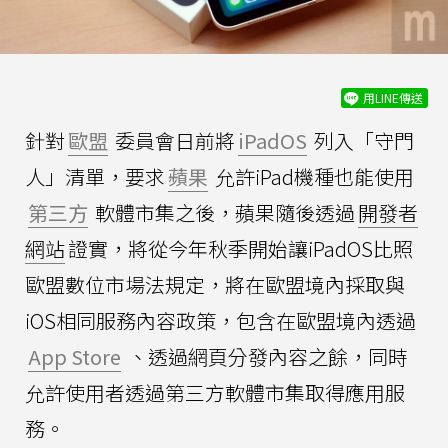
用LINE傳送
針對
歐盟
委員會日前將
iPadOS
列入「守門
人」清單，要求
蘋果
允許iPad機種也能使用
第三方
軟體市集之後，蘋果隨後透過
開發者
網站
證實，將從今年秋季開始讓iPadOS比照
歐盟數位市場法規定，將在歐盟境內採取與
iOS相同服務內容政策，包含在歐盟境內透過
App Store
、透過網頁分發內容之餘，同時
允許使用者透過第三方軟體市集取得應用服
務。