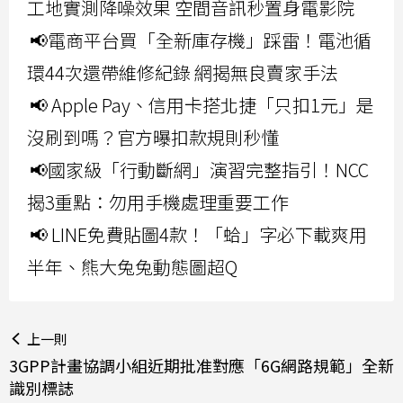
工地實測降噪效果 空間音訊秒置身電影院
📢電商平台買「全新庫存機」踩雷！電池循
環44次還帶維修紀錄 網揭無良賣家手法
📢 Apple Pay、信用卡搭北捷「只扣1元」是
沒刷到嗎？官方曝扣款規則秒懂
📢國家級「行動斷網」演習完整指引！NCC
揭3重點：勿用手機處理重要工作
📢 LINE免費貼圖4款！「蛤」字必下載爽用
半年、熊大兔兔動態圖超Q
上一則
3GPP計畫協調小組近期批准對應「6G網路規範」全新
識別標誌