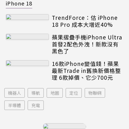
iPhone 18
TrendForce：估 iPhone
18 Pro 成本大增近40%
蘋果摺疊手機iPhone Ultra
首發2配色外洩！新款沒有
黑色了
16款iPhone變值錢！蘋果
最新Trade in舊換新價格整
理 6款掉價、它少700元
機器人
導航
地圖
定位
物聯網
半導體
充電