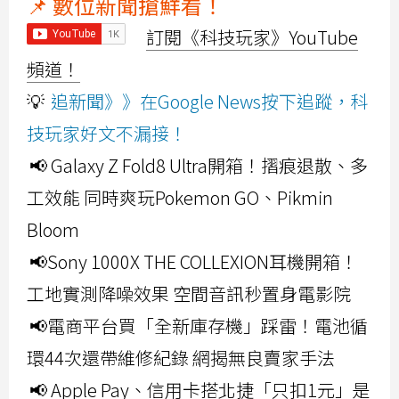
📌 數位新聞搶鮮看！
訂閱《科技玩家》YouTube
頻道！
💡
追新聞》》在Google News按下追蹤，科
技玩家好文不漏接！
📢 Galaxy Z Fold8 Ultra開箱！摺痕退散、多
工效能 同時爽玩Pokemon GO、Pikmin
Bloom
📢Sony 1000X THE COLLEXION耳機開箱！
工地實測降噪效果 空間音訊秒置身電影院
📢電商平台買「全新庫存機」踩雷！電池循
環44次還帶維修紀錄 網揭無良賣家手法
📢 Apple Pay、信用卡搭北捷「只扣1元」是