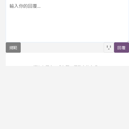
規範
回覆
還沒有留言，成為第一個發言的人吧！
訂閱