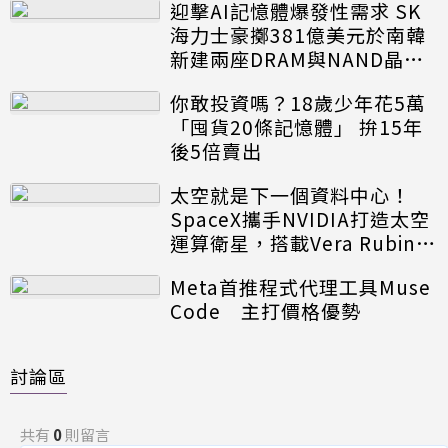
迎擊AI記憶體爆發性需求 SK
海力士豪擲381億美元於南韓
新建兩座DRAM與NAND晶圓
廠
你敢投資嗎？18歲少年花5萬
「囤貨20條記憶體」 拚15年
後5倍賣出
太空就是下一個資料中心！
SpaceX攜手NVIDIA打造太空
運算衛星，搭載Vera Rubin運
算模組
Meta首推程式代理工具Muse
Code 主打價格優勢
討論區
共有
0
則留言