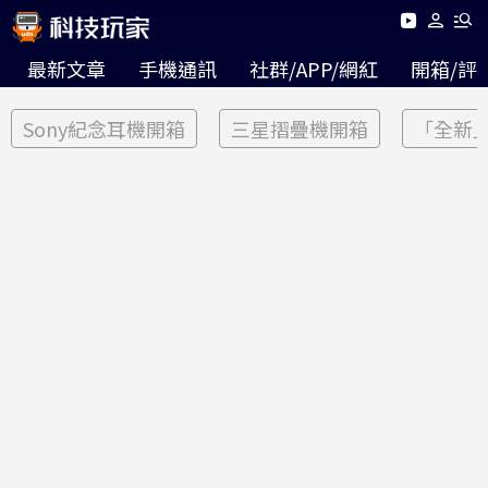
最新文章
手機通訊
社群/APP/網紅
開箱/評
Sony紀念耳機開箱
三星摺疊機開箱
「全新