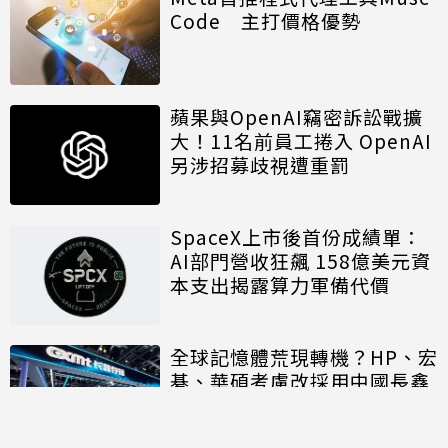
Code 主打價格優勢
蘋果與OpenAI竊密訴訟戰擴
大！11名前員工捲入 OpenAI
另涉招募歧視遭重罰
SpaceX上市後首份成績單：
AI部門營收狂飆 158億美元資
本支出揭露算力軍備代價
全球記憶體荒現轉機？HP、宏
碁、華碩考慮改採用中國長鑫
存儲晶片