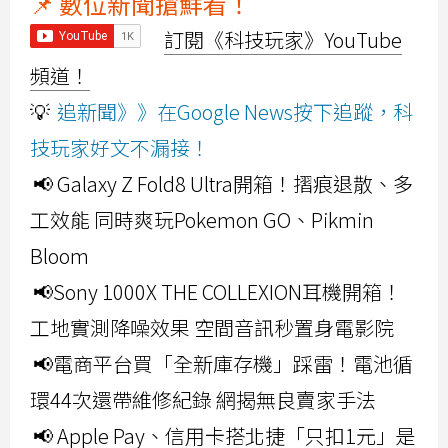
📌 數位新聞搶鮮看！
訂閱《科技玩家》YouTube
頻道！
💡
追新聞》》在Google News按下追蹤，科
技玩家好文不漏接！
📢 Galaxy Z Fold8 Ultra開箱！摺痕退散、多
工效能 同時爽玩Pokemon GO、Pikmin
Bloom
📢Sony 1000X THE COLLEXION耳機開箱！
工地實測降噪效果 空間音訊秒置身電影院
📢電商平台買「全新庫存機」踩雷！電池循
環44次還帶維修紀錄 網揭無良賣家手法
📢 Apple Pay、信用卡搭北捷「只扣1元」是