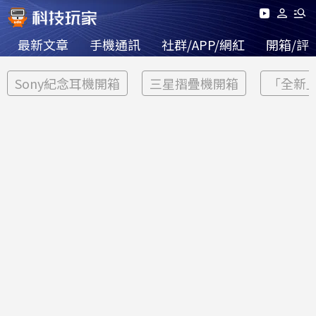
最新文章
手機通訊
社群/APP/網紅
開箱/評
Sony紀念耳機開箱
三星摺疊機開箱
「全新