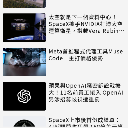
廠
太空就是下一個資料中心！
SpaceX攜手NVIDIA打造太空
運算衛星，搭載Vera Rubin運
算模組
Meta首推程式代理工具Muse
Code 主打價格優勢
蘋果與OpenAI竊密訴訟戰擴
大！11名前員工捲入 OpenAI
另涉招募歧視遭重罰
SpaceX上市後首份成績單：
AI部門營收狂飆 158億美元資