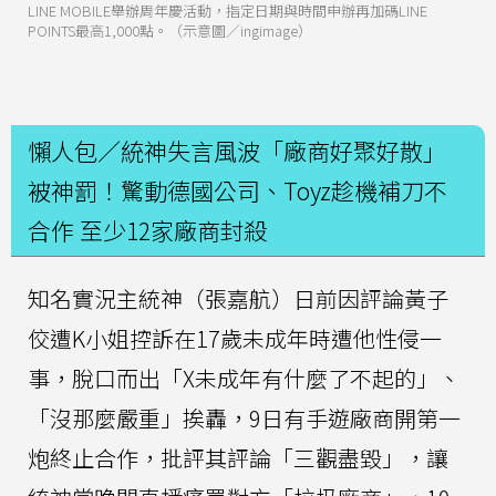
LINE MOBILE舉辦周年慶活動，指定日期與時間申辦再加碼LINE
POINTS最高1,000點。（示意圖／ingimage）
懶人包／統神失言風波「廠商好聚好散」
被神罰！驚動德國公司、Toyz趁機補刀不
合作 至少12家廠商封殺
知名實況主統神（張嘉航）日前因評論黃子
佼遭K小姐控訴在17歲未成年時遭他性侵一
事，脫口而出「X未成年有什麼了不起的」、
「沒那麼嚴重」挨轟，9日有手遊廠商開第一
炮終止合作，批評其評論「三觀盡毀」，讓