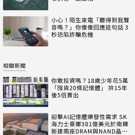
小心！陌生來電「聽得到我聲
音嗎？」你傻傻回應這句話 3
秒恐陷詐騙危機
相關新聞
你敢投資嗎？18歲少年花5萬
「囤貨20條記憶體」 拚15年
後5倍賣出
迎擊AI記憶體爆發性需求 SK
海力士豪擲381億美元於南韓
新建兩座DRAM與NAND晶圓