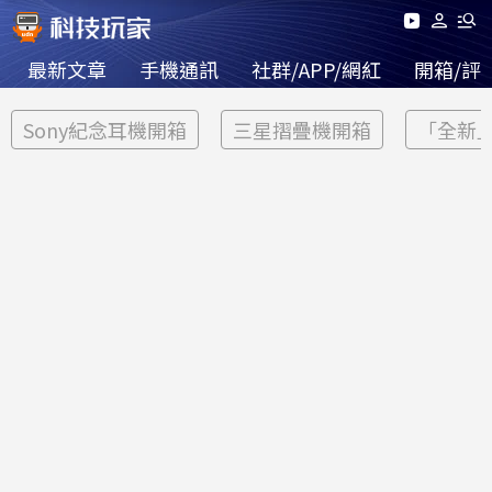
最新文章
手機通訊
社群/APP/網紅
開箱/評
Sony紀念耳機開箱
三星摺疊機開箱
「全新