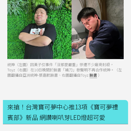
統神（左圖）因黃子佼事件「沒那麼嚴重」慘遭不少廠商封殺，
Toyz（右圖）在10日晚間於臉書「補刀」發聲明不再合作統神。（左
圖翻攝自亞洲統神-張嘉航臉書、右圖翻攝自Toyz
臉書
）
來搶！台灣寶可夢中心推13項《寶可夢禮
賓部》新品 網讚喇叭芽LED燈超可愛