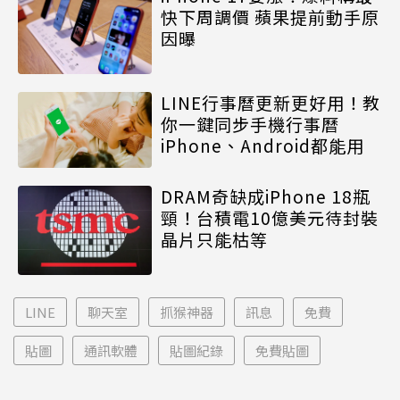
快下周調價 蘋果提前動手原
因曝
LINE行事曆更新更好用！教
你一鍵同步手機行事曆
iPhone、Android都能用
DRAM奇缺成iPhone 18瓶
頸！台積電10億美元待封裝
晶片只能枯等
LINE
聊天室
抓猴神器
訊息
免費
貼圖
通訊軟體
貼圖紀錄
免費貼圖