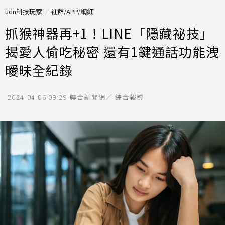
udn科技玩家
社群/APP/網紅
抓猴神器再+1！LINE「隱藏祕技」
揭愛人偷吃秘密 還有1鍵通話功能洩
曖昧全紀錄
2024-04-06 09:29
聯合新聞網／ 綜合報導