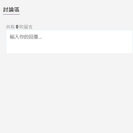
討論區
共有
0
則留言
規範
回覆
還沒有留言，成為第一個發言的人吧！