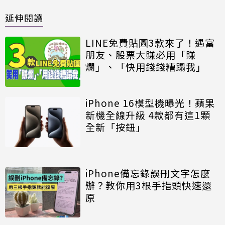
延伸閱讀
LINE免費貼圖3款來了！遇富
朋友、股票大賺必用「賺
爛」、「快用錢錢糟蹋我」
iPhone 16模型機曝光！蘋果
新機全線升級 4款都有這1顆
全新「按鈕」
iPhone備忘錄誤刪文字怎麼
辦？教你用3根手指頭快速還
原