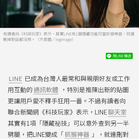
有讀者向《科技玩家》表示，其實LINE有1個隱藏功能可當抓猴神器，就連
刪掉對話都沒用。（示意圖／ingimage）
用LINE傳送
LINE
已成為台灣人最常和與親朋好友或工作
用互動的
通訊軟體
，特別是推陳出新的貼圖
更讓用戶愛不釋手狂用一番。不過有讀者向
聯合新聞網《科技玩家》表示，LINE
聊天室
其實有1項「隱藏祕技」可以意外查到另一半
劈腿，把LINE變成「
抓猴神器
」，就連刪對