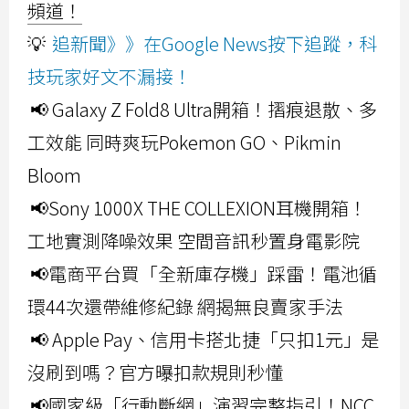
頻道！
💡
追新聞》》在Google News按下追蹤，科
技玩家好文不漏接！
📢 Galaxy Z Fold8 Ultra開箱！摺痕退散、多
工效能 同時爽玩Pokemon GO、Pikmin
Bloom
📢Sony 1000X THE COLLEXION耳機開箱！
工地實測降噪效果 空間音訊秒置身電影院
📢電商平台買「全新庫存機」踩雷！電池循
環44次還帶維修紀錄 網揭無良賣家手法
📢 Apple Pay、信用卡搭北捷「只扣1元」是
沒刷到嗎？官方曝扣款規則秒懂
📢國家級「行動斷網」演習完整指引！NCC