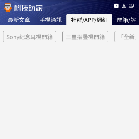
最新文章
手機通訊
社群/APP/網紅
開箱/評
Sony紀念耳機開箱
三星摺疊機開箱
「全新