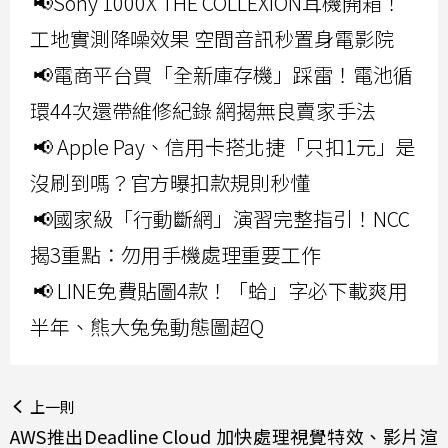
📢Sony 1000X THE COLLEXION耳機開箱！
工地實測降噪效果 空間音訊秒置身電影院
📢電商平台買「全新庫存機」踩雷！電池循
環44次還帶維修紀錄 網揭無良賣家手法
📢 Apple Pay、信用卡搭北捷「只扣1元」是
沒刷到嗎？官方曝扣款規則秒懂
📢國家級「行動斷網」演習完整指引！NCC
揭3重點：勿用手機處理重要工作
📢 LINE免費貼圖4款！「蛤」字必下載爽用
半年、熊大兔兔動態圖超Q
上一則
AWS推出Deadline Cloud 加快處理視覺特效、影片渲