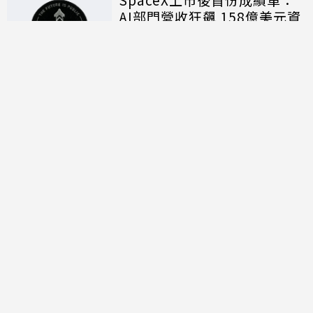
AI部門營收狂飆 158億美元資
本支出揭露算力軍備代價
討論區
共有
0
則留言
規範
回覆
還沒有留言，成為第一個發言的人吧！