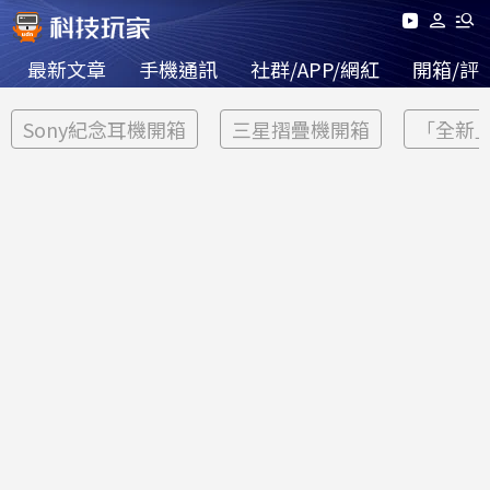
最新文章
手機通訊
社群/APP/網紅
開箱/評
Sony紀念耳機開箱
三星摺疊機開箱
「全新