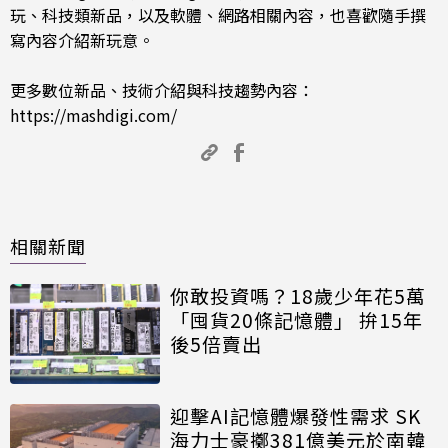
玩、科技類新品，以及軟體、網路相關內容，也喜歡隨手撰
寫內容介紹新玩意。
更多數位新品、技術介紹與科技趨勢內容：
https://mashdigi.com/
相關新聞
你敢投資嗎？18歲少年花5萬
「囤貨20條記憶體」 拚15年
後5倍賣出
迎擊AI記憶體爆發性需求 SK
海力士豪擲381億美元於南韓