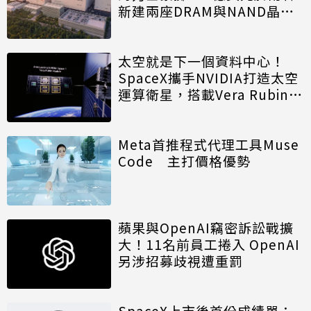
新建兩座DRAM與NAND晶圓
廠
太空就是下一個資料中心！
SpaceX攜手NVIDIA打造太空
運算衛星，搭載Vera Rubin運
算模組
Meta首推程式代理工具Muse
Code 主打價格優勢
蘋果與OpenAI竊密訴訟戰擴
大！11名前員工捲入 OpenAI
另涉招募歧視遭重罰
SpaceX上市後首份成績單：