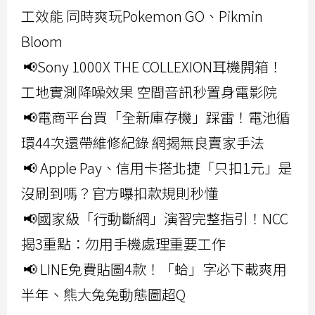
工效能 同時爽玩Pokemon GO、Pikmin
Bloom
📢Sony 1000X THE COLLEXION耳機開箱！
工地實測降噪效果 空間音訊秒置身電影院
📢電商平台買「全新庫存機」踩雷！電池循
環44次還帶維修紀錄 網揭無良賣家手法
📢 Apple Pay、信用卡搭北捷「只扣1元」是
沒刷到嗎？官方曝扣款規則秒懂
📢國家級「行動斷網」演習完整指引！NCC
揭3重點：勿用手機處理重要工作
📢 LINE免費貼圖4款！「蛤」字必下載爽用
半年、熊大兔兔動態圖超Q