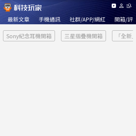
最新文章
手機通訊
社群/APP/網紅
開箱/評
Sony紀念耳機開箱
三星摺疊機開箱
「全新