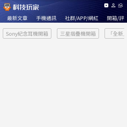
最新文章
手機通訊
社群/APP/網紅
開箱/評
Sony紀念耳機開箱
三星摺疊機開箱
「全新