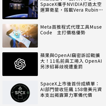
SpaceX攜手NVIDIA打造太空
運算衛星，搭載Vera Rubin運
算模組
Meta首推程式代理工具Muse
Code 主打價格優勢
蘋果與OpenAI竊密訴訟戰擴
大！11名前員工捲入 OpenAI
另涉招募歧視遭重罰
SpaceX上市後首份成績單：
AI部門營收狂飆 158億美元資
本支出揭露算力軍備代價