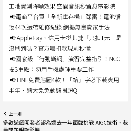
工地實測降噪效果 空間音訊秒置身電影院
📢電商平台買「全新庫存機」踩雷！電池循
環44次還帶維修紀錄 網揭無良賣家手法
📢 Apple Pay、信用卡搭北捷「只扣1元」是
沒刷到嗎？官方曝扣款規則秒懂
📢國家級「行動斷網」演習完整指引！NCC
揭3重點：勿用手機處理重要工作
📢 LINE免費貼圖4款！「蛤」字必下載爽用
半年、熊大兔兔動態圖超Q
上一則
多數遊戲開發者認為過去一年面臨挑戰 AIGC技術、裁
員問題明顯影響