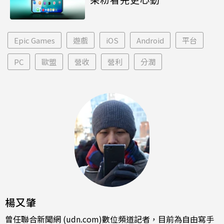
Epic Games
遊戲
iOS
Android
平台
PC
歐盟
營收
營利
分潤
楊又肇
曾任聯合新聞網 (udn.com)數位頻道記者，目前為自由寫手