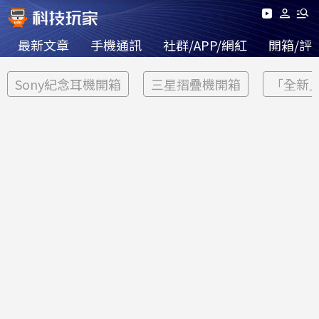
最新文章
手機通訊
社群/APP/網紅
開箱/評
Sony紀念耳機開箱
三星摺疊機開箱
「全新