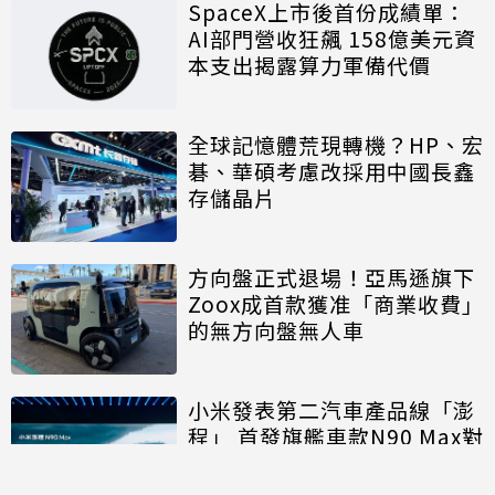
SpaceX上市後首份成績單：
AI部門營收狂飆 158億美元資
本支出揭露算力軍備代價
全球記憶體荒現轉機？HP、宏
碁、華碩考慮改採用中國長鑫
存儲晶片
方向盤正式退場！亞馬遜旗下
Zoox成首款獲准「商業收費」
的無方向盤無人車
小米發表第二汽車產品線「澎
程」 首發旗艦車款N90 Max對
決理想、問界