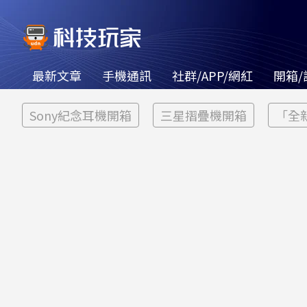
最新文章
手機通訊
社群/APP/網紅
開箱/
Sony紀念耳機開箱
三星摺疊機開箱
「全