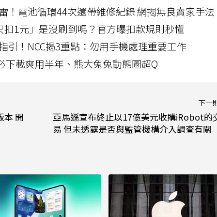
雷！電池循環44次還帶維修紀錄 網揭無良賣家手法
北捷「只扣1元」是沒刷到嗎？官方曝扣款規則秒懂
指引！NCC揭3重點：勿用手機處理重要工作
」字必下載爽用半年、熊大兔兔動態圖超Q
下一
試版本 開
亞馬遜宣布終止以17億美元收購iRobot的
易 但未透露是否與監管機構介入調查有關