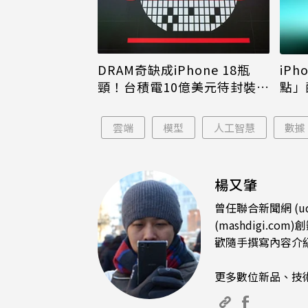
DRAM奇缺成iPhone 18瓶
iPh
頸！台積電10億美元待封裝晶
點」
片只能枯等
看完
雲端
模型
人工智慧
數據
楊又肇
曾任聯合新聞網 (u
(mashdigi
歡隨手撰寫內容介
更多數位新品、技