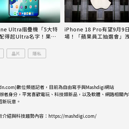
iPhone 18 Pro有望9月9
one Ultra摺疊機「5大特
場！「蘋果員工抽選會」
配得起Ultra名字！果粉
倪
更心動
晶片
隱私
dn.com)數位頻道記者，目前為自由寫手與Mashdigi網站
.com)創辦者身分，平常喜歡電玩、科技類新品，以及軟體、網路相關
紹新玩意。
術介紹與科技趨勢內容：
https://mashdigi.com/