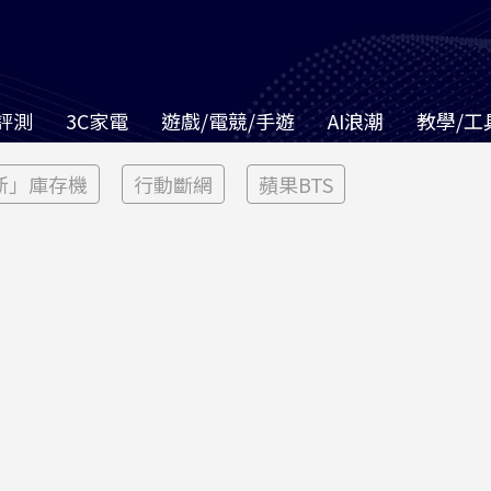
評測
3C家電
遊戲/電競/手遊
AI浪潮
教學/工
新」庫存機
行動斷網
蘋果BTS