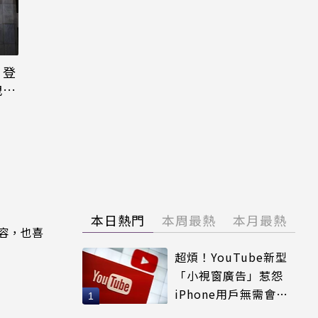
日登
洩端
本日熱門
本周最熱
本月最熱
內容，也喜
超煩！YouTube新型
「小視窗廣告」惹怨
iPhone用戶無需會員
輕鬆解決