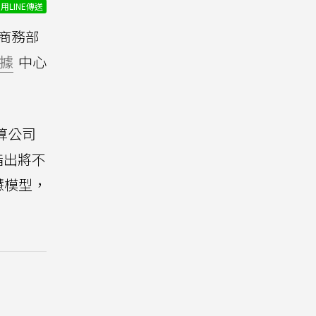
用LINE傳送
商務部
據
中心
運算公司
指出將不
慧模型，