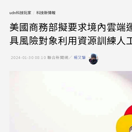
udn科技玩家
科技新情報
美國商務部擬要求境內雲端
具風險對象利用資源訓練人
2024-01-30 08:10
聯合新聞網／
楊又肇