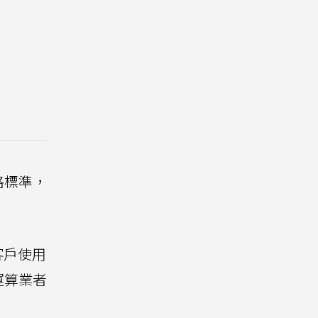
格標準，
客戶使用
運算業者