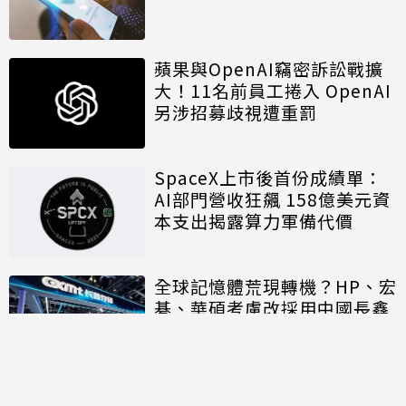
蘋果與OpenAI竊密訴訟戰擴
大！11名前員工捲入 OpenAI
另涉招募歧視遭重罰
SpaceX上市後首份成績單：
AI部門營收狂飆 158億美元資
本支出揭露算力軍備代價
全球記憶體荒現轉機？HP、宏
碁、華碩考慮改採用中國長鑫
存儲晶片