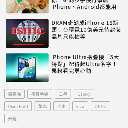
iPhone、Android都能用
DRAM奇缺成iPhone 18瓶
頸！台積電10億美元待封裝
晶片只能枯等
iPhone Ultra摺疊機「5大
特點」配得起Ultra名字！
果粉看完更心動
摺疊機
摺疊手機
三星
Galaxy
Pixel Fold
華為
小米
vivo
OPPO
榮耀