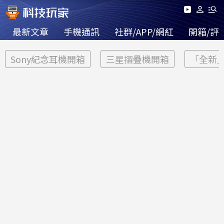
最新文章
手機通訊
社群/APP/網紅
開箱/評
Sony紀念耳機開箱
三星摺疊機開箱
「全新