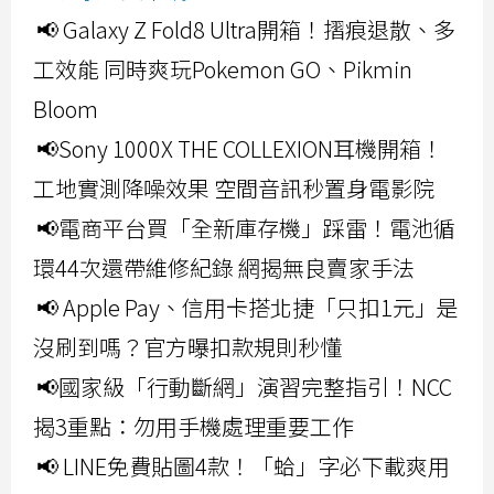
📢 Galaxy Z Fold8 Ultra開箱！摺痕退散、多
工效能 同時爽玩Pokemon GO、Pikmin
Bloom
📢Sony 1000X THE COLLEXION耳機開箱！
工地實測降噪效果 空間音訊秒置身電影院
📢電商平台買「全新庫存機」踩雷！電池循
環44次還帶維修紀錄 網揭無良賣家手法
📢 Apple Pay、信用卡搭北捷「只扣1元」是
沒刷到嗎？官方曝扣款規則秒懂
📢國家級「行動斷網」演習完整指引！NCC
揭3重點：勿用手機處理重要工作
📢 LINE免費貼圖4款！「蛤」字必下載爽用