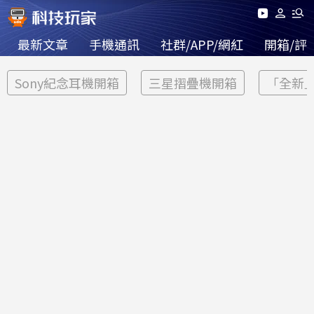
最新文章
手機通訊
社群/APP/網紅
開箱/評
Sony紀念耳機開箱
三星摺疊機開箱
「全新