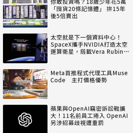
你敢投資嗎？18歲少年花5萬
「囤貨20條記憶體」 拚15年
後5倍賣出
太空就是下一個資料中心！
SpaceX攜手NVIDIA打造太空
運算衛星，搭載Vera Rubin運
算模組
Meta首推程式代理工具Muse
Code 主打價格優勢
蘋果與OpenAI竊密訴訟戰擴
大！11名前員工捲入 OpenAI
另涉招募歧視遭重罰