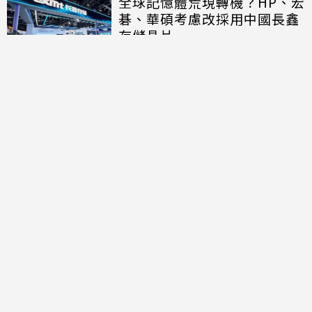
全球記憶體荒現轉機？HP、宏
碁、華碩考慮改採用中國長鑫
存儲晶片
討論區
共有
0
則留言
規範
回覆