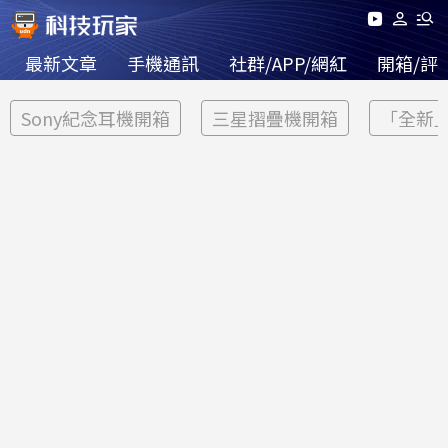
最新文章
手機通訊
社群/APP/網紅
開箱/評
Sony紀念耳機開箱
三星摺疊機開箱
「全新