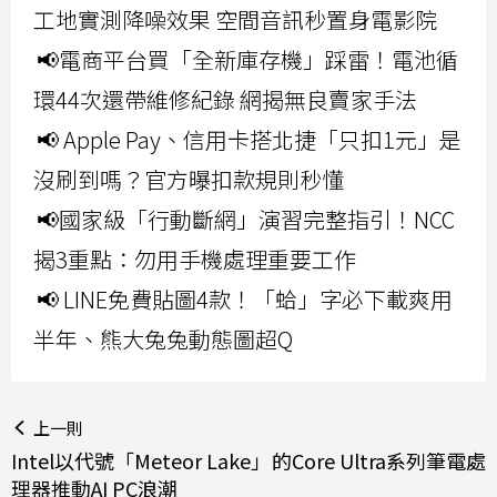
工地實測降噪效果 空間音訊秒置身電影院
📢電商平台買「全新庫存機」踩雷！電池循
環44次還帶維修紀錄 網揭無良賣家手法
📢 Apple Pay、信用卡搭北捷「只扣1元」是
沒刷到嗎？官方曝扣款規則秒懂
📢國家級「行動斷網」演習完整指引！NCC
揭3重點：勿用手機處理重要工作
📢 LINE免費貼圖4款！「蛤」字必下載爽用
半年、熊大兔兔動態圖超Q
上一則
Intel以代號「Meteor Lake」的Core Ultra系列筆電處
理器推動AI PC浪潮