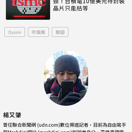
頸！台積電10億美元待封裝
晶片只能枯等
Dyson
吹風機
韓國
楊又肇
曾任聯合新聞網 (udn.com)數位頻道記者，目前為自由寫手
與Mashdigi網站 (mashdigi.com)創辦者身分，平常喜歡電