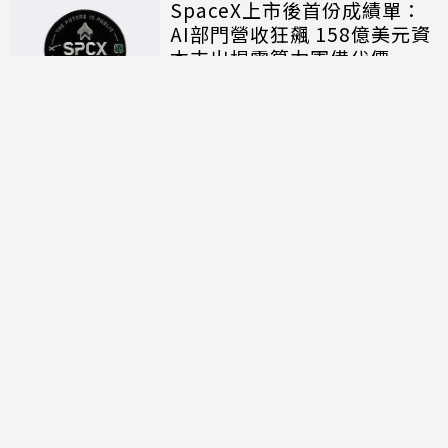
SpaceX上市後首份成績單：
AI部門營收狂飆 158億美元資
本支出揭露算力軍備代價
討論區
共有
0
則留言
規範
回覆