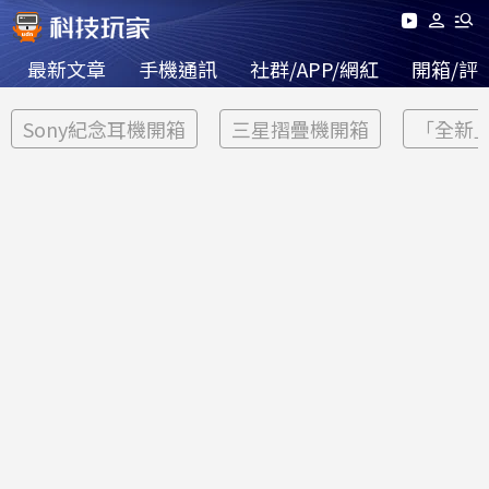
最新文章
手機通訊
社群/APP/網紅
開箱/評
Sony紀念耳機開箱
三星摺疊機開箱
「全新