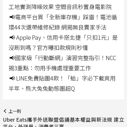
工地實測降噪效果 空間音訊秒置身電影院
📢電商平台買「全新庫存機」踩雷！電池循
環44次還帶維修紀錄 網揭無良賣家手法
📢 Apple Pay、信用卡搭北捷「只扣1元」是
沒刷到嗎？官方曝扣款規則秒懂
📢國家級「行動斷網」演習完整指引！NCC
揭3重點：勿用手機處理重要工作
📢 LINE免費貼圖4款！「蛤」字必下載爽用
半年、熊大兔兔動態圖超Q
上一則
Uber Eats攜手外送聯盟倡議基本權益與新法規 建立
平台、外送員、消費者三贏