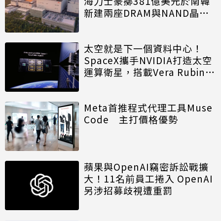
海力士豪擲381億美元於南韓
新建兩座DRAM與NAND晶圓
廠
太空就是下一個資料中心！
SpaceX攜手NVIDIA打造太空
運算衛星，搭載Vera Rubin運
算模組
Meta首推程式代理工具Muse
Code 主打價格優勢
蘋果與OpenAI竊密訴訟戰擴
大！11名前員工捲入 OpenAI
另涉招募歧視遭重罰