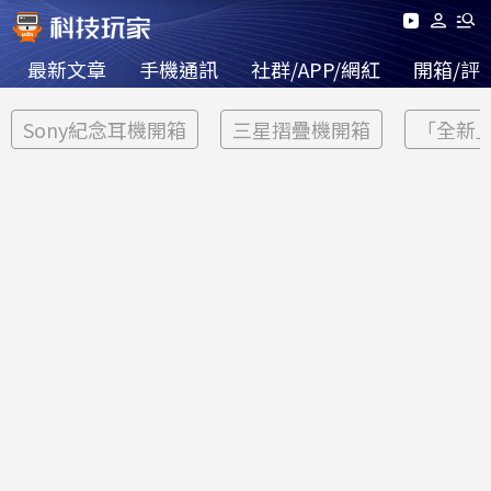
最新文章
手機通訊
社群/APP/網紅
開箱/評
Sony紀念耳機開箱
三星摺疊機開箱
「全新