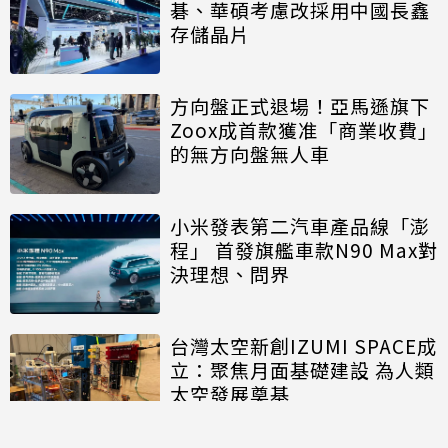
碁、華碩考慮改採用中國長鑫
存儲晶片
方向盤正式退場！亞馬遜旗下
Zoox成首款獲准「商業收費」
的無方向盤無人車
小米發表第二汽車產品線「澎
程」 首發旗艦車款N90 Max對
決理想、問界
台灣太空新創IZUMI SPACE成
立：聚焦月面基礎建設 為人類
太空發展奠基