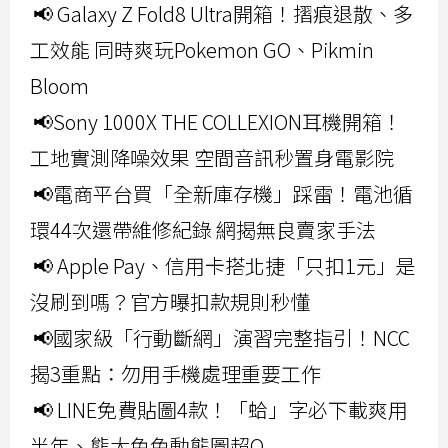
📢 Galaxy Z Fold8 Ultra開箱！摺痕退散、多
工效能 同時爽玩Pokemon GO、Pikmin
Bloom
📢Sony 1000X THE COLLEXION耳機開箱！
工地實測降噪效果 空間音訊秒置身電影院
📢電商平台買「全新庫存機」踩雷！電池循
環44次還帶維修紀錄 網揭無良賣家手法
📢 Apple Pay、信用卡搭北捷「只扣1元」是
沒刷到嗎？官方曝扣款規則秒懂
📢國家級「行動斷網」演習完整指引！NCC
揭3重點：勿用手機處理重要工作
📢 LINE免費貼圖4款！「蛤」字必下載爽用
半年、熊大兔兔動態圖超Q