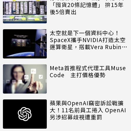
「囤貨20條記憶體」 拚15年
後5倍賣出
太空就是下一個資料中心！
SpaceX攜手NVIDIA打造太空
運算衛星，搭載Vera Rubin運
算模組
Meta首推程式代理工具Muse
Code 主打價格優勢
蘋果與OpenAI竊密訴訟戰擴
大！11名前員工捲入 OpenAI
另涉招募歧視遭重罰