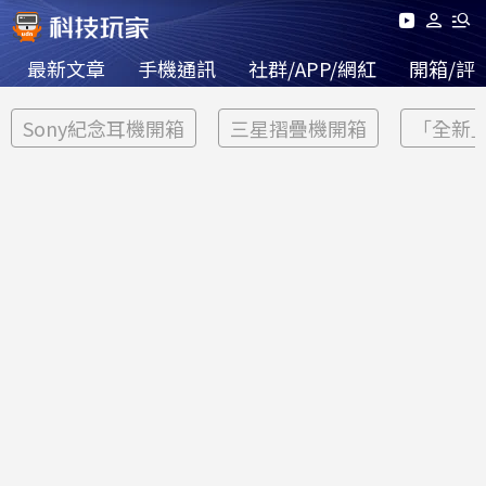
最新文章
手機通訊
社群/APP/網紅
開箱/評
Sony紀念耳機開箱
三星摺疊機開箱
「全新