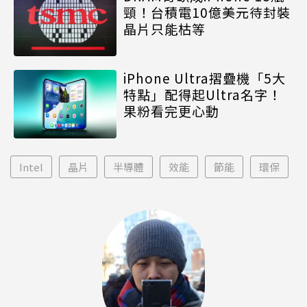
頸！台積電10億美元待封裝
晶片只能枯等
iPhone Ultra摺疊機「5大
特點」配得起Ultra名字！
果粉看完更心動
Intel
晶片
半導體
效能
節能
環保