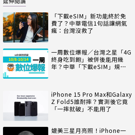
延伸閱讀
「下載eSIM」新功能終於免
費了？中華電信1句話讓網氣
瘋：台灣沒救了
一周數位爆報／台灣之星「4G
終身吃到飽」被併後能用幾
年？中華「下載eSIM」規則
引眾怒、LINE新功能別亂點
iPhone 15 Pro Max和Galaxy
Z Fold5誰耐摔？實測後它竟
「一摔就破」不能用了
媲美三星月亮照！iPhone一