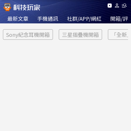
最新文章
手機通訊
社群/APP/網紅
開箱/評
Sony紀念耳機開箱
三星摺疊機開箱
「全新