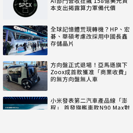
AI部門營收狂飆 158億美元資
本支出揭露算力軍備代價
全球記憶體荒現轉機？HP、宏
碁、華碩考慮改採用中國長鑫
存儲晶片
方向盤正式退場！亞馬遜旗下
Zoox成首款獲准「商業收費」
的無方向盤無人車
小米發表第二汽車產品線「澎
程」 首發旗艦車款N90 Max對
決理想、問界