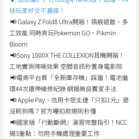
技玩家好文不漏接！
📢 Galaxy Z Fold8 Ultra開箱！摺痕退散、多
工效能 同時爽玩Pokemon GO、Pikmin
Bloom
📢Sony 1000X THE COLLEXION耳機開箱！
工地實測降噪效果 空間音訊秒置身電影院
📢電商平台買「全新庫存機」踩雷！電池循
環44次還帶維修紀錄 網揭無良賣家手法
📢 Apple Pay、信用卡搭北捷「只扣1元」是
沒刷到嗎？官方曝扣款規則秒懂
📢國家級「行動斷網」演習完整指引！NCC
揭3重點：勿用手機處理重要工作