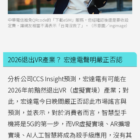
中華電信推免QRcode的「下載eSIM」服務，但經確認後還是要收設
定費，讓網友相當不滿表示「台灣沒救了」。（示意圖／ingimage）
2026退出VR產業？ 宏達電聲明嚴正否認
分析公司CCS Insight預測，宏達電有可能在
2026年前黯然退出VR（虛擬實境）產業；對
此，宏達電今日晚間嚴正否認此市場謠言與
預測，並表示，對於消費者而言，智慧型手
機將是5G的第一步，而VR虛擬實境、AR擴增
實境、AI人工智慧將成為殺手級應用，沒有其