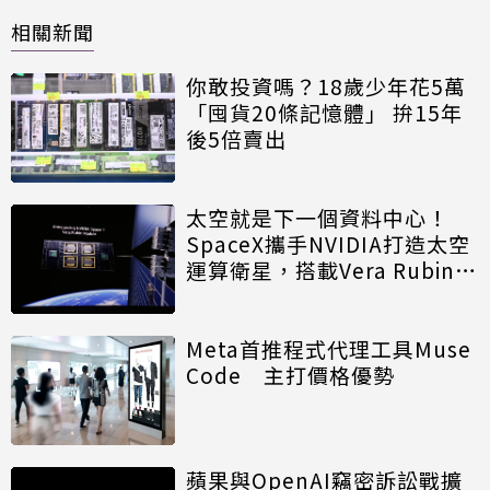
相關新聞
你敢投資嗎？18歲少年花5萬
「囤貨20條記憶體」 拚15年
後5倍賣出
太空就是下一個資料中心！
SpaceX攜手NVIDIA打造太空
運算衛星，搭載Vera Rubin運
算模組
Meta首推程式代理工具Muse
Code 主打價格優勢
蘋果與OpenAI竊密訴訟戰擴