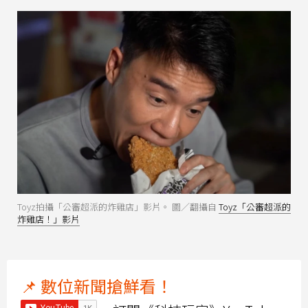
Toyz拍攝「公審超派的炸雞店」影片。 圖／翻攝自
Toyz「公審超派的
炸雞店！」影片
📌 數位新聞搶鮮看！