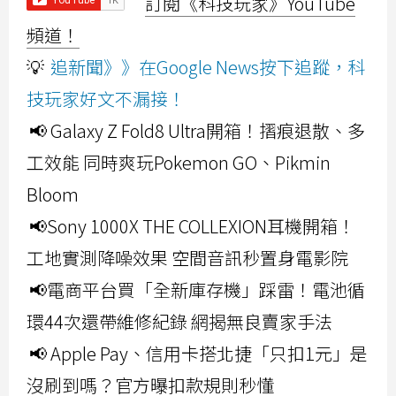
訂閱《科技玩家》YouTube
頻道！
💡
追新聞》》在Google News按下追蹤，科
技玩家好文不漏接！
📢 Galaxy Z Fold8 Ultra開箱！摺痕退散、多
工效能 同時爽玩Pokemon GO、Pikmin
Bloom
📢Sony 1000X THE COLLEXION耳機開箱！
工地實測降噪效果 空間音訊秒置身電影院
📢電商平台買「全新庫存機」踩雷！電池循
環44次還帶維修紀錄 網揭無良賣家手法
📢 Apple Pay、信用卡搭北捷「只扣1元」是
沒刷到嗎？官方曝扣款規則秒懂