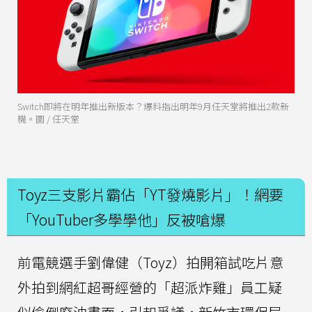
Switch即將在明年推出新版本？爆料指出明年9月任天堂將推出2款新
機。圖 / 任天堂
Toyz三支影片霸佔「YT發燒影片」！網要
「YouTuber多學學他」反被嗆爆
前電競選手劉偉健（Toyz）拍開箱試吃片意
外拍到網紅超哥經營的「超派炸雞」員工疑