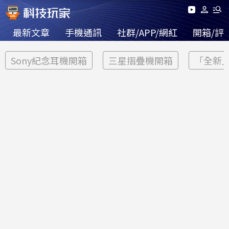
最新文章
手機通訊
社群/APP/網紅
開箱/評
Sony紀念耳機開箱
三星摺疊機開箱
「全新