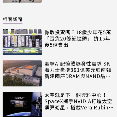
相關新聞
你敢投資嗎？18歲少年花5萬
「囤貨20條記憶體」 拚15年
後5倍賣出
迎擊AI記憶體爆發性需求 SK
海力士豪擲381億美元於南韓
新建兩座DRAM與NAND晶圓
廠
太空就是下一個資料中心！
SpaceX攜手NVIDIA打造太空
運算衛星，搭載Vera Rubin運
算模組