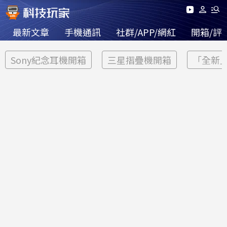
最新文章
手機通訊
社群/APP/網紅
開箱/評
Sony紀念耳機開箱
三星摺疊機開箱
「全新