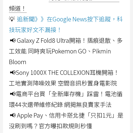
頻道！
💡
追新聞》》在Google News按下追蹤，科
技玩家好文不漏接！
📢 Galaxy Z Fold8 Ultra開箱！摺痕退散、多
工效能 同時爽玩Pokemon GO、Pikmin
Bloom
📢Sony 1000X THE COLLEXION耳機開箱！
工地實測降噪效果 空間音訊秒置身電影院
📢電商平台買「全新庫存機」踩雷！電池循
環44次還帶維修紀錄 網揭無良賣家手法
📢 Apple Pay、信用卡搭北捷「只扣1元」是
沒刷到嗎？官方曝扣款規則秒懂