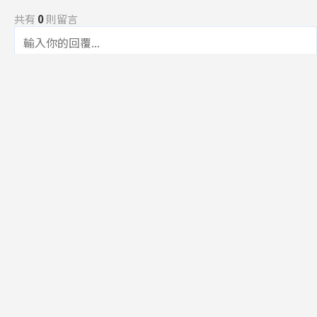
共有
0
則留言
規範
回覆
還沒有留言，成為第一個發言的人吧！