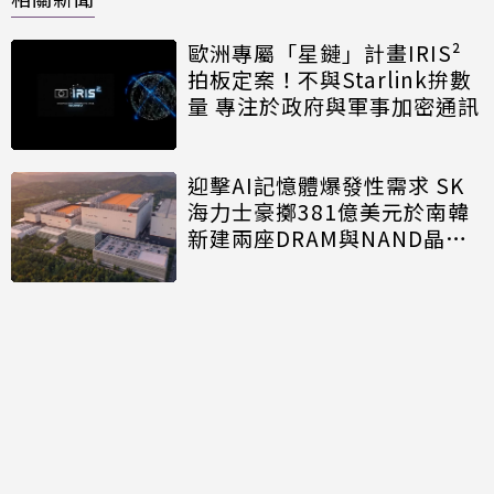
歐洲專屬「星鏈」計畫IRIS²
拍板定案！不與Starlink拚數
量 專注於政府與軍事加密通訊
迎擊AI記憶體爆發性需求 SK
海力士豪擲381億美元於南韓
新建兩座DRAM與NAND晶圓
廠
你敢投資嗎？18歲少年花5萬
「囤貨20條記憶體」 拚15年
後5倍賣出
太空就是下一個資料中心！
SpaceX攜手NVIDIA打造太空