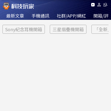
最新文章
手機通訊
社群/APP/網紅
開箱/評
Sony紀念耳機開箱
三星摺疊機開箱
「全新