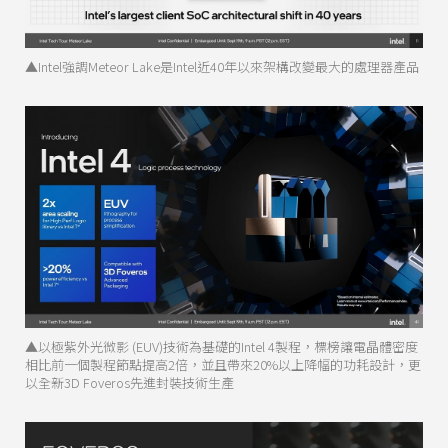
▲Intel強調Meteor Lake是Intel近40年以來架構改變最大的處理器產品
▲以極紫外光微影 (EUV)技術為基礎的Intel 4製程，標榜讓電晶體密度
相比前一個製程節點提高2倍，並且帶來20%以上降幅的功耗設計，更
以全新3D Foveros先進封裝技術生產