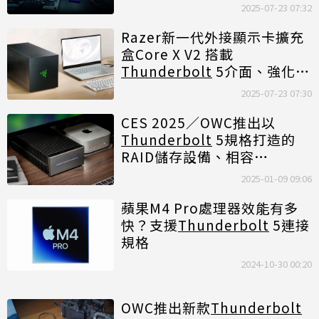
2025-07-23 07:32
Razer新一代外接顯示卡擴充
盒Core X V2 搭載
Thunderbolt
5介面、強化頻
寬傳輸表現
2025-07-23 07:30
CES 2025／OWC推出以
Thunderbolt
5規格打造的
RAID儲存設備、相容
Thunderbolt
規格的主動式光
2025-01-09 09:06
纖連接線
蘋果M4 Pro處理器效能有多
快？支援
Thunderbolt
5連接
規格
2024-10-30 00:20
OWC推出新款
Thunderbolt