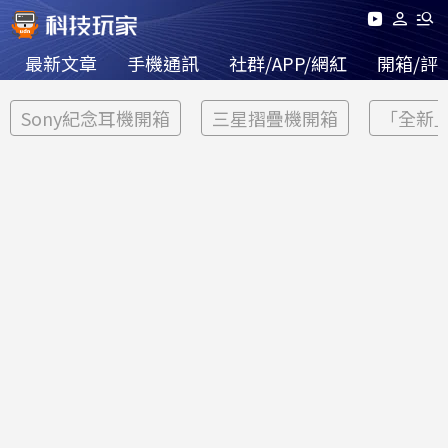
最新文章
手機通訊
社群/APP/網紅
開箱/評
Sony紀念耳機開箱
三星摺疊機開箱
「全新