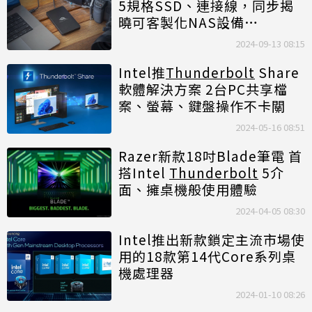
5規格SSD、連接線，同步揭
曉可客製化NAS設備
「Jellyfish Studio」
2024-09-13 08:15
Intel推
Thunderbolt
Share
軟體解決方案 2台PC共享檔
案、螢幕、鍵盤操作不卡關
2024-05-16 08:51
Razer新款18吋Blade筆電 首
搭Intel
Thunderbolt
5介
面、擁桌機般使用體驗
2024-04-05 08:30
Intel推出新款鎖定主流市場使
用的18款第14代Core系列桌
機處理器
2024-01-10 08:26