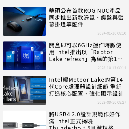
華碩公布首款ROG NUC產品
同步推出新款滑鼠、鍵盤與螢
幕掛燈等配件
2024-01-10 08:10
開盒即可以6GHz運作時脈使
用 Intel推出以「Raptor
Lake refresh」為稱的第14
代Core S系列桌機處理器
2023-10-17 08:14
Intel曝Meteor Lake的第14
代Core處理器設計細節 重新
打造核心配置、強化顯示設計
2023-09-20 08:27
將USB4 2.0設計規範作好作
滿 Intel正式揭曉
Thunderbolt
5具體規格