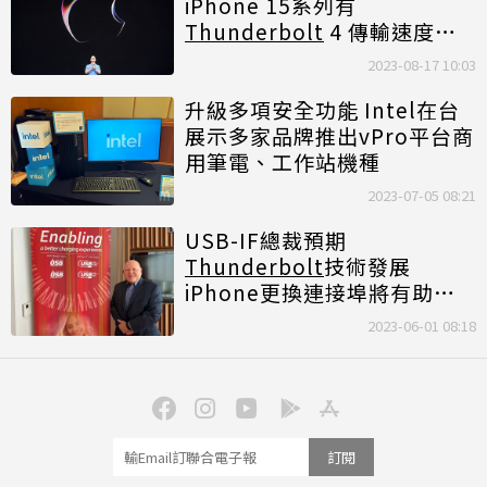
iPhone 15系列有
Thunderbolt
4 傳輸速度爆
快
2023-08-17 10:03
升級多項安全功能 Intel在台
展示多家品牌推出vPro平台商
用筆電、工作站機種
2023-07-05 08:21
USB-IF總裁預期
Thunderbolt
技術發展
iPhone更換連接埠將有助於
推動Type-C應用普及
2023-06-01 08:18
訂閱