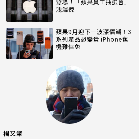
登場！「蘋果員工抽選會」
洩端倪
蘋果9月迎下一波漲價潮！3
系列產品恐變貴 iPhone舊
機難倖免
楊又肇