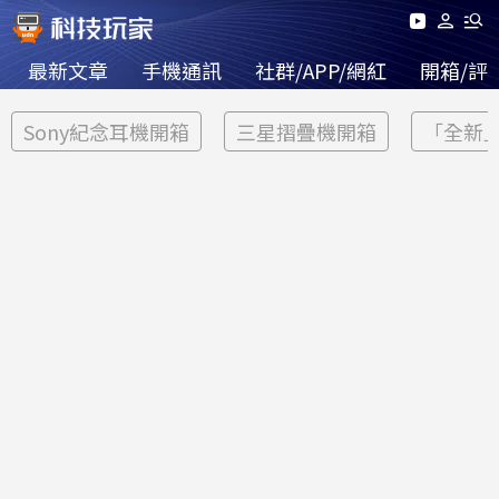
最新文章
手機通訊
社群/APP/網紅
開箱/評
Sony紀念耳機開箱
三星摺疊機開箱
「全新