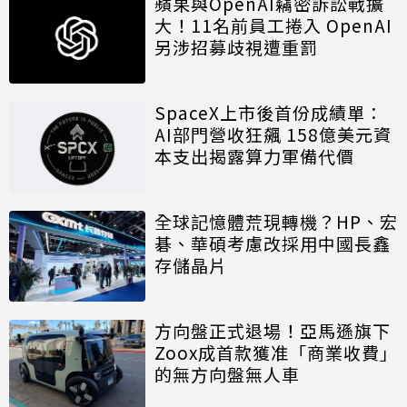
蘋果與OpenAI竊密訴訟戰擴
大！11名前員工捲入 OpenAI
另涉招募歧視遭重罰
SpaceX上市後首份成績單：
AI部門營收狂飆 158億美元資
本支出揭露算力軍備代價
全球記憶體荒現轉機？HP、宏
碁、華碩考慮改採用中國長鑫
存儲晶片
方向盤正式退場！亞馬遜旗下
Zoox成首款獲准「商業收費」
的無方向盤無人車