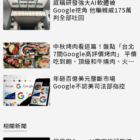
誆稱研發強大AI軟體被
Google挖角 他騙親戚175萬
判全部吐回
中秋烤肉看這篇！盤點「台北
7間Google高評價烤肉」 平價
吃到飽、頂級和牛燒肉、火烤
兩吃統統滿足
年砸百億美元壟斷市場
Google不認美司法部指控
相關新聞