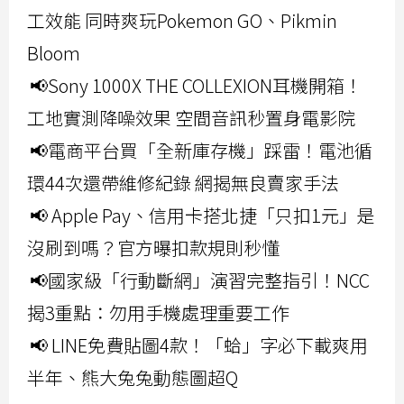
工效能 同時爽玩Pokemon GO、Pikmin
Bloom
📢Sony 1000X THE COLLEXION耳機開箱！
工地實測降噪效果 空間音訊秒置身電影院
📢電商平台買「全新庫存機」踩雷！電池循
環44次還帶維修紀錄 網揭無良賣家手法
📢 Apple Pay、信用卡搭北捷「只扣1元」是
沒刷到嗎？官方曝扣款規則秒懂
📢國家級「行動斷網」演習完整指引！NCC
揭3重點：勿用手機處理重要工作
📢 LINE免費貼圖4款！「蛤」字必下載爽用
半年、熊大兔兔動態圖超Q