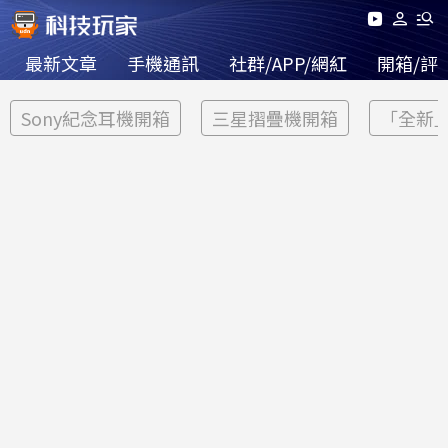
最新文章
手機通訊
社群/APP/網紅
開箱/評
Sony紀念耳機開箱
三星摺疊機開箱
「全新