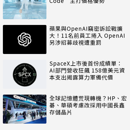
Code 主打價格優勢
蘋果與OpenAI竊密訴訟戰擴
大！11名前員工捲入 OpenAI
另涉招募歧視遭重罰
SpaceX上市後首份成績單：
AI部門營收狂飆 158億美元資
本支出揭露算力軍備代價
全球記憶體荒現轉機？HP、宏
碁、華碩考慮改採用中國長鑫
存儲晶片