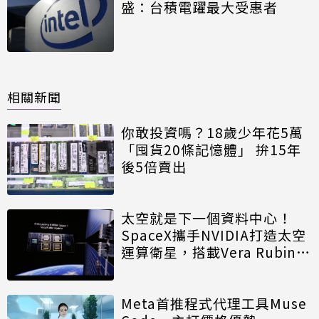
盛：台積電躍最大受惠者
相關新聞
你敢投資嗎？18歲少年花5萬
「囤貨20條記憶體」 拚15年
後5倍賣出
太空就是下一個資料中心！
SpaceX攜手NVIDIA打造太空
運算衛星，搭載Vera Rubin運
算模組
Meta首推程式代理工具Muse