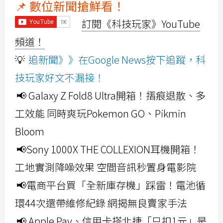
📌 數位新聞搶鮮看！
訂閱《科技玩家》YouTube
頻道！
💡
追新聞》》在Google News按下追蹤，科
技玩家好文不漏接！
📢 Galaxy Z Fold8 Ultra開箱！摺痕退散、多
工效能 同時爽玩Pokemon GO、Pikmin
Bloom
📢Sony 1000X THE COLLEXION耳機開箱！
工地實測降噪效果 空間音訊秒置身電影院
📢電商平台買「全新庫存機」踩雷！電池循
環44次還帶維修紀錄 網揭無良賣家手法
📢 Apple Pay、信用卡搭北捷「只扣1元」是