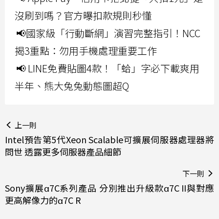
沒刷到嗎？官方曝扣款規則秒懂
📢國家級「行動斷網」演習完整指引！NCC
揭3重點：勿用手機處理重要工作
📢 LINE免費貼圖4款！「蛤」字必下載爽用
半年、熊大兔兔動態圖超Q
上一則
Intel預告第5代Xeon Scalable可擴展伺服器處理器將
問世 透露更多伺服器產品細節
下一則
Sony擴展α7C系列產品 分別推出升級款α7C II與對應
更高解像力的α7C R