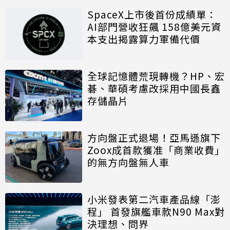
SpaceX上市後首份成績單：
AI部門營收狂飆 158億美元資
本支出揭露算力軍備代價
全球記憶體荒現轉機？HP、宏
碁、華碩考慮改採用中國長鑫
存儲晶片
方向盤正式退場！亞馬遜旗下
Zoox成首款獲准「商業收費」
的無方向盤無人車
小米發表第二汽車產品線「澎
程」 首發旗艦車款N90 Max對
決理想、問界