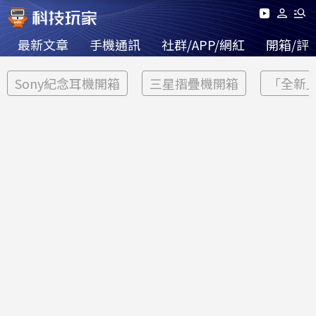
最新文章
手機通訊
社群/APP/網紅
開箱/評
Sony紀念耳機開箱
三星摺疊機開箱
「全新