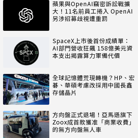
蘋果與OpenAI竊密訴訟戰擴
大！11名前員工捲入 OpenAI
另涉招募歧視遭重罰
SpaceX上市後首份成績單：
AI部門營收狂飆 158億美元資
本支出揭露算力軍備代價
全球記憶體荒現轉機？HP、宏
碁、華碩考慮改採用中國長鑫
存儲晶片
方向盤正式退場！亞馬遜旗下
Zoox成首款獲准「商業收費」
的無方向盤無人車