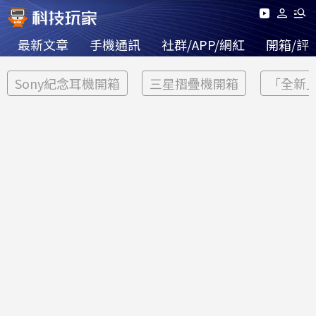
最新文章
手機通訊
社群/APP/網紅
開箱/評
Sony紀念耳機開箱
三星摺疊機開箱
「全新