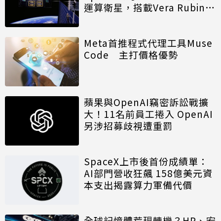
運算衛星，搭載Vera Rubin運
算模組
Meta首推程式代理工具Muse
Code 主打價格優勢
蘋果與OpenAI竊密訴訟戰擴
大！11名前員工捲入 OpenAI
另涉招募歧視遭重罰
SpaceX上市後首份成績單：
AI部門營收狂飆 158億美元資
本支出揭露算力軍備代價
全球記憶體荒現轉機？HP、宏