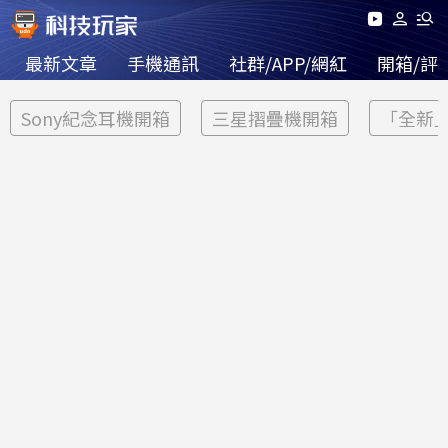
最新文章
手機通訊
社群/APP/網紅
開箱/評
Sony紀念耳機開箱
三星摺疊機開箱
「全新