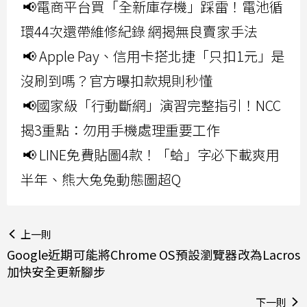
📢電商平台買「全新庫存機」踩雷！電池循
環44次還帶維修紀錄 網揭無良賣家手法
📢 Apple Pay、信用卡搭北捷「只扣1元」是
沒刷到嗎？官方曝扣款規則秒懂
📢國家級「行動斷網」演習完整指引！NCC
揭3重點：勿用手機處理重要工作
📢 LINE免費貼圖4款！「蛤」字必下載爽用
半年、熊大兔兔動態圖超Q
上一則
Google近期可能將Chrome OS預設瀏覽器改為Lacros
加快安全更新腳步
下一則