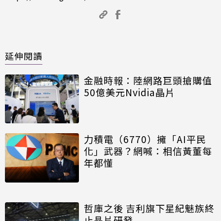
延伸閱讀
金融時報：陸網路巨頭搶購值
50億美元Nvidia晶片
力積電（6770）擁「AI平民
化」武器？網喊：相信黃董每
年都懂
哲庫之後 吉利旗下星紀魅族終
止晶片研發