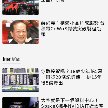
蔣尚義：積體小晶片成趨勢 台
積電CoWoS封裝突破製程瓶
頸
相關新聞
你敢投資嗎？18歲少年花5萬
「囤貨20條記憶體」 拚15年
後5倍賣出
太空就是下一個資料中心！
SpaceX攜手NVIDIA打造太空