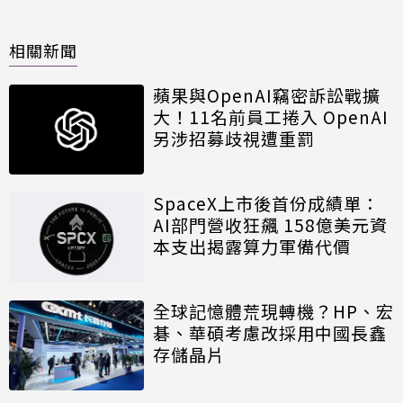
相關新聞
蘋果與OpenAI竊密訴訟戰擴
大！11名前員工捲入 OpenAI
另涉招募歧視遭重罰
SpaceX上市後首份成績單：
AI部門營收狂飆 158億美元資
本支出揭露算力軍備代價
全球記憶體荒現轉機？HP、宏
碁、華碩考慮改採用中國長鑫
存儲晶片