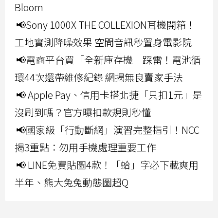
Bloom
📢Sony 1000X THE COLLEXION耳機開箱！
工地實測降噪效果 空間音訊秒置身電影院
📢電商平台買「全新庫存機」踩雷！電池循
環44次還帶維修紀錄 網揭無良賣家手法
📢 Apple Pay、信用卡搭北捷「只扣1元」是
沒刷到嗎？官方曝扣款規則秒懂
📢國家級「行動斷網」演習完整指引！NCC
揭3重點：勿用手機處理重要工作
📢 LINE免費貼圖4款！「蛤」字必下載爽用
半年、熊大兔兔動態圖超Q