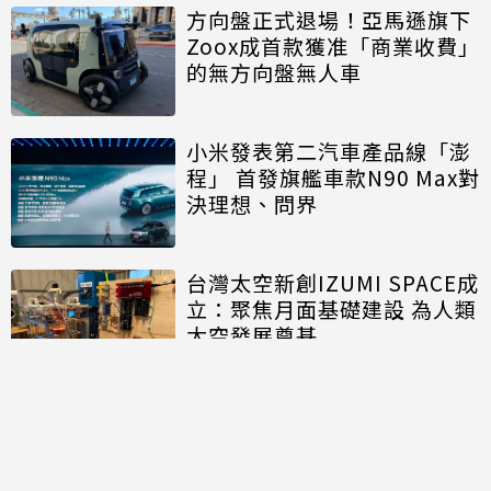
方向盤正式退場！亞馬遜旗下
Zoox成首款獲准「商業收費」
的無方向盤無人車
小米發表第二汽車產品線「澎
程」 首發旗艦車款N90 Max對
決理想、問界
台灣太空新創IZUMI SPACE成
立：聚焦月面基礎建設 為人類
太空發展奠基
討論區