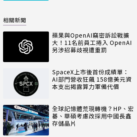
相關新聞
蘋果與OpenAI竊密訴訟戰擴
大！11名前員工捲入 OpenAI
另涉招募歧視遭重罰
SpaceX上市後首份成績單：
AI部門營收狂飆 158億美元資
本支出揭露算力軍備代價
全球記憶體荒現轉機？HP、宏
碁、華碩考慮改採用中國長鑫
存儲晶片