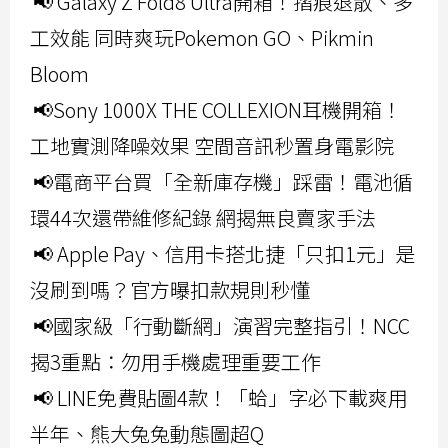
📢 Galaxy Z Fold8 Ultra開箱！摺痕退散、多
工效能 同時爽玩Pokemon GO、Pikmin
Bloom
📢Sony 1000X THE COLLEXION耳機開箱！
工地實測降噪效果 空間音訊秒置身電影院
📢電商平台買「全新庫存機」踩雷！電池循
環44次還帶維修紀錄 網揭無良賣家手法
📢 Apple Pay、信用卡搭北捷「只扣1元」是
沒刷到嗎？官方曝扣款規則秒懂
📢國家級「行動斷網」演習完整指引！NCC
揭3重點：勿用手機處理重要工作
📢 LINE免費貼圖4款！「蛤」字必下載爽用
半年、熊大兔兔動態圖超Q