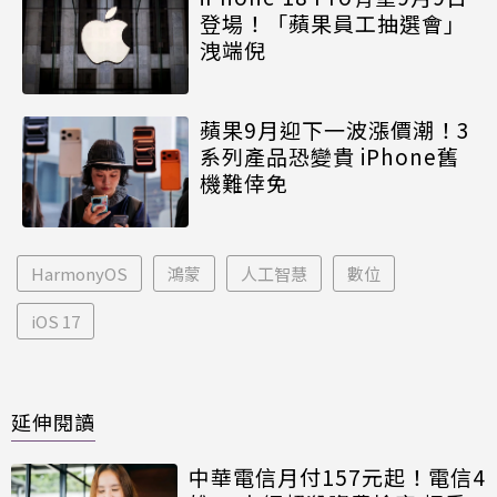
登場！「蘋果員工抽選會」
洩端倪
蘋果9月迎下一波漲價潮！3
系列產品恐變貴 iPhone舊
機難倖免
HarmonyOS
鴻蒙
人工智慧
數位
iOS 17
延伸閱讀
中華電信月付157元起！電信4