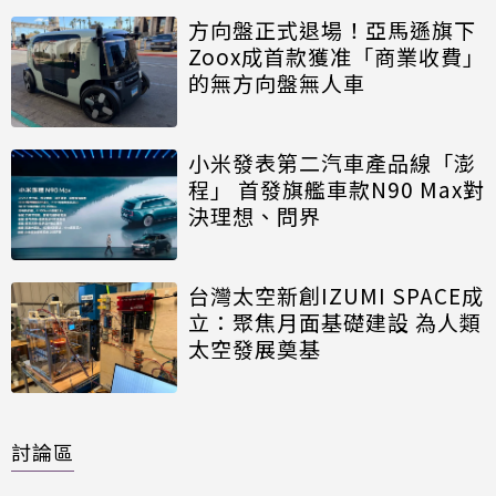
方向盤正式退場！亞馬遜旗下
Zoox成首款獲准「商業收費」
的無方向盤無人車
小米發表第二汽車產品線「澎
程」 首發旗艦車款N90 Max對
決理想、問界
台灣太空新創IZUMI SPACE成
立：聚焦月面基礎建設 為人類
太空發展奠基
討論區