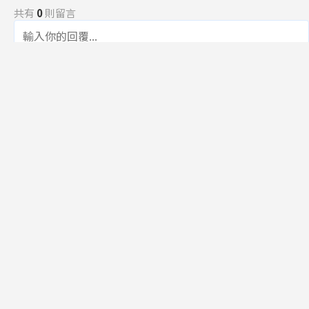
共有
0
則留言
規範
回覆
還沒有留言，成為第一個發言的人吧！
訂閱