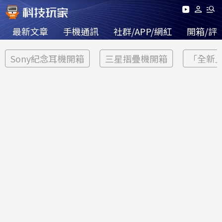
最新文章
手機通訊
社群/APP/網紅
開箱/評
Sony紀念耳機開箱
三星摺疊機開箱
「全新