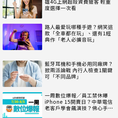
雄4G上網超殺資費搶客 輕重
度選擇一次看
路人最愛玩哪種手遊？網笑這
款「全車都在玩」、還有1經
典作「老人必擴音玩」
藍牙耳機和手機必用同廠牌？
掀兩派論戰 內行人檢查1關鍵
可「不同品牌」
一周數位爆報／員工禁休曝
iPhone 15開賣日？中華電信
老客戶學會飆演技？佛心手遊
退費網友怕怕