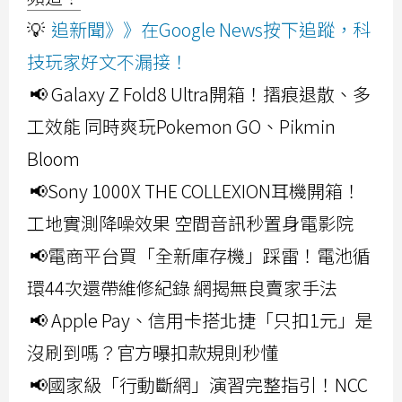
💡
追新聞》》在Google News按下追蹤，科
技玩家好文不漏接！
📢 Galaxy Z Fold8 Ultra開箱！摺痕退散、多
工效能 同時爽玩Pokemon GO、Pikmin
Bloom
📢Sony 1000X THE COLLEXION耳機開箱！
工地實測降噪效果 空間音訊秒置身電影院
📢電商平台買「全新庫存機」踩雷！電池循
環44次還帶維修紀錄 網揭無良賣家手法
📢 Apple Pay、信用卡搭北捷「只扣1元」是
沒刷到嗎？官方曝扣款規則秒懂
📢國家級「行動斷網」演習完整指引！NCC