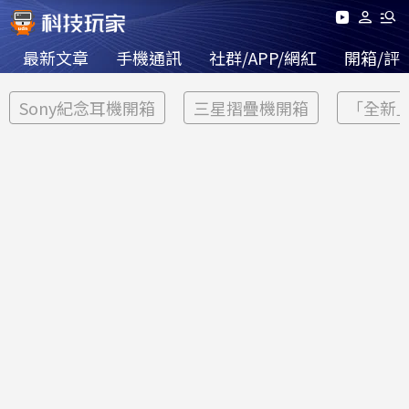
最新文章
手機通訊
社群/APP/網紅
開箱/評
Sony紀念耳機開箱
三星摺疊機開箱
「全新