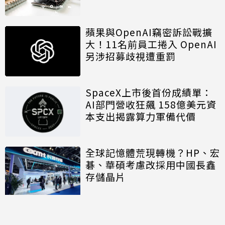
蘋果與OpenAI竊密訴訟戰擴
大！11名前員工捲入 OpenAI
另涉招募歧視遭重罰
SpaceX上市後首份成績單：
AI部門營收狂飆 158億美元資
本支出揭露算力軍備代價
全球記憶體荒現轉機？HP、宏
碁、華碩考慮改採用中國長鑫
存儲晶片
討論區