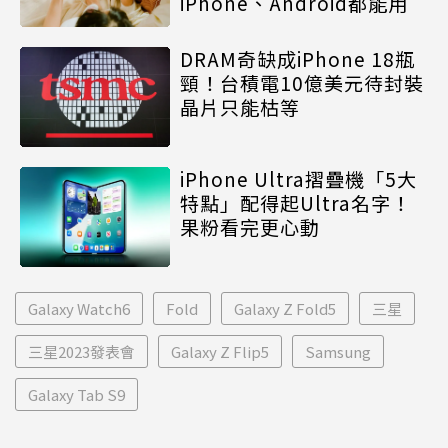
iPhone、Android都能用
DRAM奇缺成iPhone 18瓶
頸！台積電10億美元待封裝
晶片只能枯等
iPhone Ultra摺疊機「5大
特點」配得起Ultra名字！
果粉看完更心動
Galaxy Watch6
Fold
Galaxy Z Fold5
三星
三星2023發表會
Galaxy Z Flip5
Samsung
Galaxy Tab S9