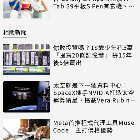
Tab S9平板S Pen有玄機、
Galaxy Watch6旋轉錶圈再現
相關新聞
你敢投資嗎？18歲少年花5萬
「囤貨20條記憶體」 拚15年
後5倍賣出
太空就是下一個資料中心！
SpaceX攜手NVIDIA打造太空
運算衛星，搭載Vera Rubin運
算模組
Meta首推程式代理工具Muse
Code 主打價格優勢