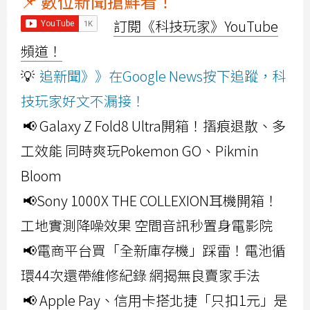
📌 數位新聞搶鮮看！
訂閱《科技玩家》YouTube
頻道！
💡
追新聞》》在Google News按下追蹤，科
技玩家好文不漏接！
📢 Galaxy Z Fold8 Ultra開箱！摺痕退散、多
工效能 同時爽玩Pokemon GO、Pikmin
Bloom
📢Sony 1000X THE COLLEXION耳機開箱！
工地實測降噪效果 空間音訊秒置身電影院
📢電商平台買「全新庫存機」踩雷！電池循
環44次還帶維修紀錄 網揭無良賣家手法
📢 Apple Pay、信用卡搭北捷「只扣1元」是