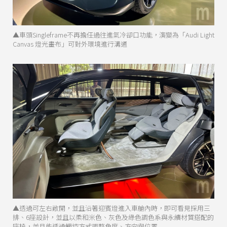
▲車頭Singleframe不再擔任過往進氣冷卻口功能，演變為「Audi Light
Canvas 燈光畫布」可對外環境進行溝通
▲透過可左右敞開，並且沿著迎賓燈進入車艙內時，即可看見採用三
排、6座設計，並且以柔和米色、灰色及綠色調色系與永續材質搭配的
座椅，並且能透過觸控方式調整角度、方向與位置