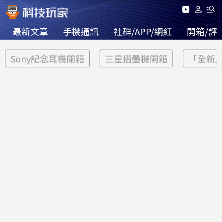
最新文章
手機通訊
社群/APP/網紅
開箱/評
Sony紀念耳機開箱
三星摺疊機開箱
「全新