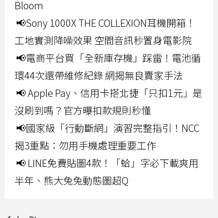
Bloom
📢Sony 1000X THE COLLEXION耳機開箱！
工地實測降噪效果 空間音訊秒置身電影院
📢電商平台買「全新庫存機」踩雷！電池循
環44次還帶維修紀錄 網揭無良賣家手法
📢 Apple Pay、信用卡搭北捷「只扣1元」是
沒刷到嗎？官方曝扣款規則秒懂
📢國家級「行動斷網」演習完整指引！NCC
揭3重點：勿用手機處理重要工作
📢 LINE免費貼圖4款！「蛤」字必下載爽用
半年、熊大兔兔動態圖超Q