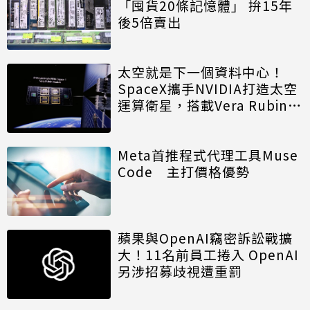
「囤貨20條記憶體」 拚15年
後5倍賣出
太空就是下一個資料中心！
SpaceX攜手NVIDIA打造太空
運算衛星，搭載Vera Rubin運
算模組
Meta首推程式代理工具Muse
Code 主打價格優勢
蘋果與OpenAI竊密訴訟戰擴
大！11名前員工捲入 OpenAI
另涉招募歧視遭重罰