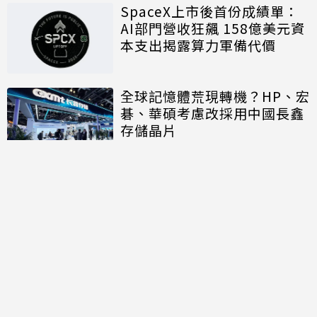
SpaceX上市後首份成績單：
AI部門營收狂飆 158億美元資
本支出揭露算力軍備代價
全球記憶體荒現轉機？HP、宏
碁、華碩考慮改採用中國長鑫
存儲晶片
討論區
共有
0
則留言