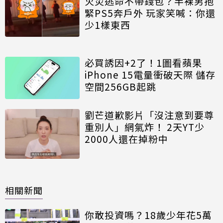
火災逃命不帶錢包？半裸男抱
緊PS5奔戶外 玩家笑喊：你還
少1樣東西
必買誘因+2了！1圖看蘋果
iPhone 15電量衝破天際 儲存
空間256GB起跳
劉芒道歉影片「沒注意到要尊
重別人」網氣炸！ 2天YT少
2000人還在掉粉中
相關新聞
你敢投資嗎？18歲少年花5萬