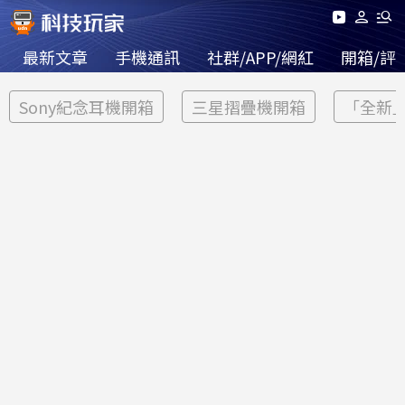
最新文章
手機通訊
社群/APP/網紅
開箱/評
Sony紀念耳機開箱
三星摺疊機開箱
「全新