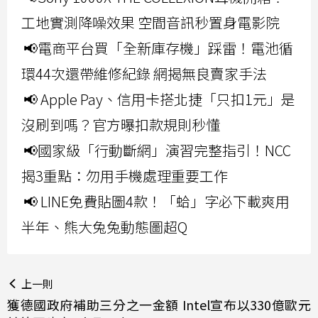
工地實測降噪效果 空間音訊秒置身電影院
📢電商平台買「全新庫存機」踩雷！電池循
環44次還帶維修紀錄 網揭無良賣家手法
📢 Apple Pay、信用卡搭北捷「只扣1元」是
沒刷到嗎？官方曝扣款規則秒懂
📢國家級「行動斷網」演習完整指引！NCC
揭3重點：勿用手機處理重要工作
📢 LINE免費貼圖4款！「蛤」字必下載爽用
半年、熊大兔兔動態圖超Q
上一則
獲德國政府補助三分之一金額 Intel宣布以330億歐元