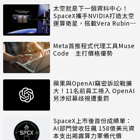
太空就是下一個資料中心！
SpaceX攜手NVIDIA打造太空
運算衛星，搭載Vera Rubin運
算模組
Meta首推程式代理工具Muse
Code 主打價格優勢
蘋果與OpenAI竊密訴訟戰擴
大！11名前員工捲入 OpenAI
另涉招募歧視遭重罰
SpaceX上市後首份成績單：
AI部門營收狂飆 158億美元資
本支出揭露算力軍備代價