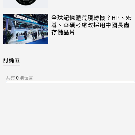
全球記憶體荒現轉機？HP、宏
碁、華碩考慮改採用中國長鑫
存儲晶片
討論區
共有
0
則留言
規範
回覆