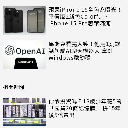
蘋果iPhone 15全色系曝光！
平價版2新色Colorful、
iPhone 15 Pro奢華滿滿
馬斯克看完大笑！他用1荒謬
話術騙AI聊天機器人 拿到
Windows啟動碼
相關新聞
你敢投資嗎？18歲少年花5萬
「囤貨20條記憶體」 拚15年
後5倍賣出