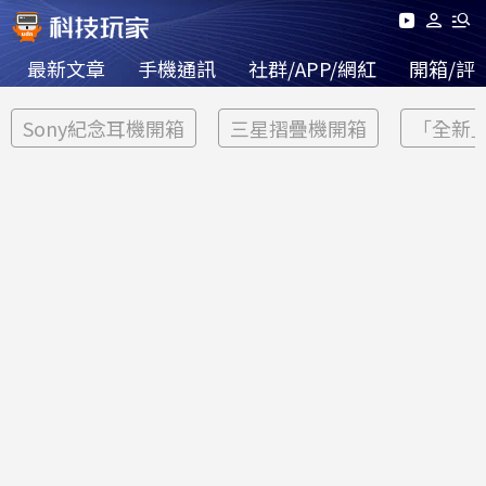
最新文章
手機通訊
社群/APP/網紅
開箱/評
Sony紀念耳機開箱
三星摺疊機開箱
「全新