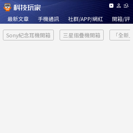
最新文章
手機通訊
社群/APP/網紅
開箱/評
Sony紀念耳機開箱
三星摺疊機開箱
「全新