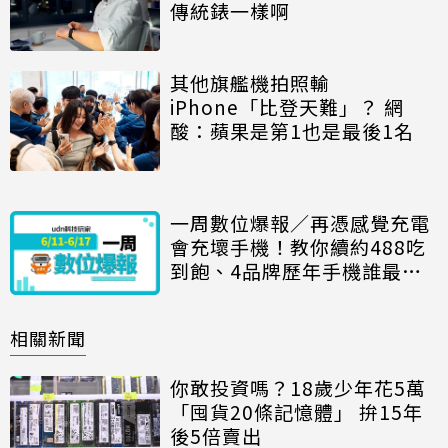
傳統錶一樣啊
其他旗艦機拍照輸
iPhone「比登天難」？ 網
酸：蘋果是第1也是最後1名
一周數位爆報／再憑感覺充電
會充壞手機！教你續約488吃
到飽、4品牌歷年手機誰最
貴？無印良品「日幣當台幣
賣」
相關新聞
你敢投資嗎？18歲少年花5萬
「囤貨20條記憶體」 拚15年
後5倍賣出