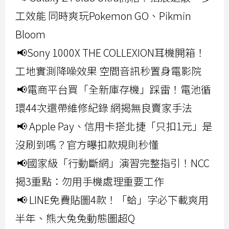
工效能 同時爽玩Pokemon GO、Pikmin
Bloom
📢Sony 1000X THE COLLEXION耳機開箱！
工地實測降噪效果 空間音訊秒置身電影院
📢電商平台買「全新庫存機」踩雷！電池循
環44次還帶維修紀錄 網揭無良賣家手法
📢 Apple Pay、信用卡搭北捷「只扣1元」是
沒刷到嗎？官方曝扣款規則秒懂
📢國家級「行動斷網」演習完整指引！NCC
揭3重點：勿用手機處理重要工作
📢 LINE免費貼圖4款！「蛤」字必下載爽用
半年、熊大兔兔動態圖超Q