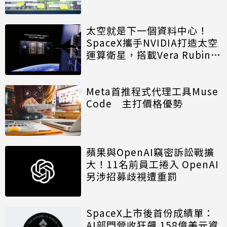
太空就是下一個資料中心！
SpaceX攜手NVIDIA打造太空
運算衛星，搭載Vera Rubin運
算模組
Meta首推程式代理工具Muse
Code 主打價格優勢
蘋果與OpenAI竊密訴訟戰擴
大！11名前員工捲入 OpenAI
另涉招募歧視遭重罰
SpaceX上市後首份成績單：
AI部門營收狂飆 158億美元資