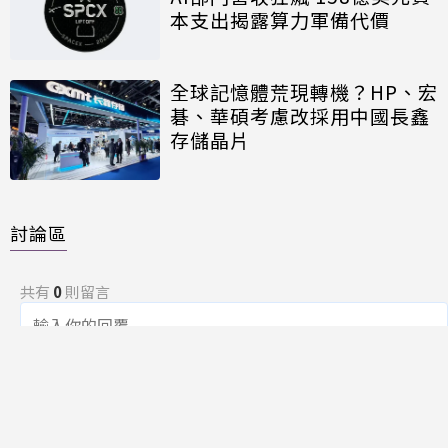
本支出揭露算力軍備代價
全球記憶體荒現轉機？HP、宏
碁、華碩考慮改採用中國長鑫
存儲晶片
討論區
共有
0
則留言