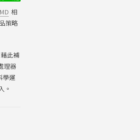
MD
相
品策略
，藉此補
處理器
科學運
入。