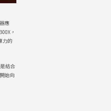
速器應
300X，
高算力的
，則是結合
經開始向