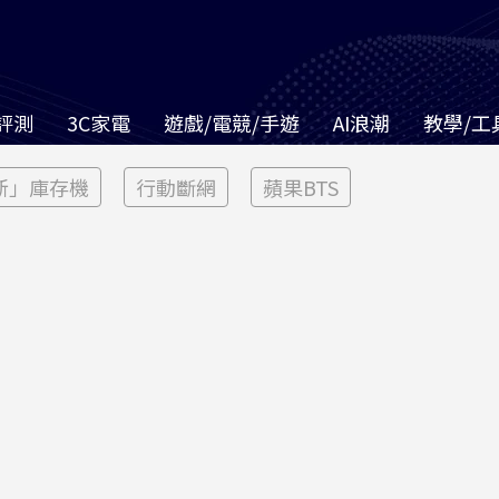
評測
3C家電
遊戲/電競/手遊
AI浪潮
教學/工
新」庫存機
行動斷網
蘋果BTS