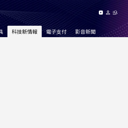
具
科技新情報
電子支付
影音新聞