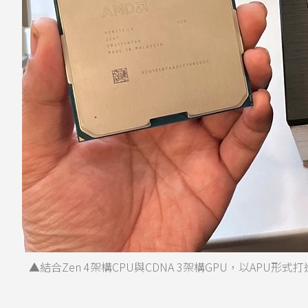
▲結合Zen 4架構CPU與CDNA 3架構GPU，以APU形式打造的加