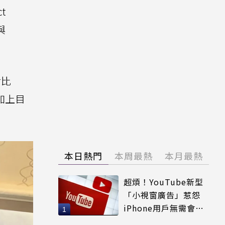
t
與
對比
，加上目
本日熱門
本周最熱
本月最熱
超煩！YouTube新型
「小視窗廣告」惹怨
iPhone用戶無需會員
輕鬆解決