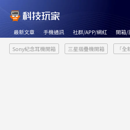
最新文章
手機通訊
社群/APP/網紅
開箱/
Sony紀念耳機開箱
三星摺疊機開箱
「全