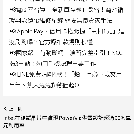
📢電商平台買「全新庫存機」踩雷！電池循
環44次還帶維修紀錄 網揭無良賣家手法
📢 Apple Pay、信用卡搭北捷「只扣1元」是
沒刷到嗎？官方曝扣款規則秒懂
📢國家級「行動斷網」演習完整指引！NCC
揭3重點：勿用手機處理重要工作
📢 LINE免費貼圖4款！「蛤」字必下載爽用
半年、熊大兔兔動態圖超Q
上一則
Intel在測試晶片中實現PowerVia供電設計超過90%單
元利用率