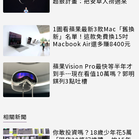
超狠計畫：把安卓人撈過來
1圖看蘋果最新3款Mac「舊換
新」名單！這款免費換15吋
Macbook Air還多賺8400元
蘋果Vision Pro最快等半年才
到手…現在看值10萬嗎？郭明
錤列3點吐槽
相關新聞
你敢投資嗎？18歲少年花5萬