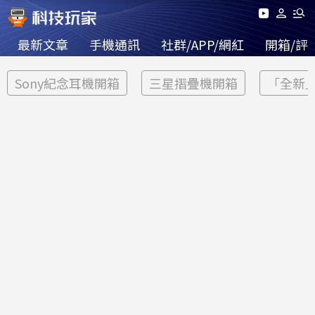
最新文章
手機通訊
社群/APP/網紅
開箱/評
Sony紀念耳機開箱
三星摺疊機開箱
「全新