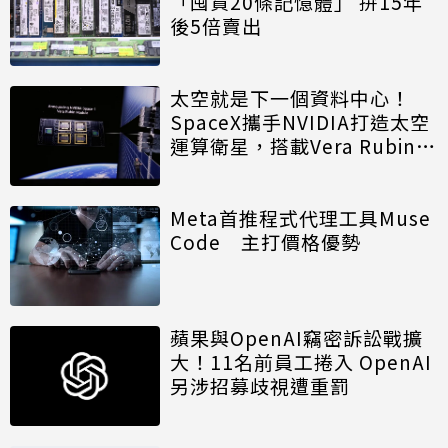
「囤貨20條記憶體」 拚15年
後5倍賣出
太空就是下一個資料中心！
SpaceX攜手NVIDIA打造太空
運算衛星，搭載Vera Rubin運
算模組
Meta首推程式代理工具Muse
Code 主打價格優勢
蘋果與OpenAI竊密訴訟戰擴
大！11名前員工捲入 OpenAI
另涉招募歧視遭重罰