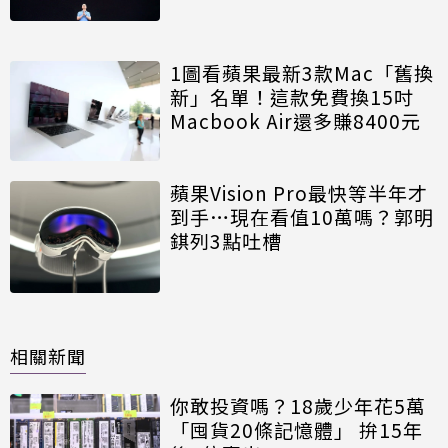
1圖看蘋果最新3款Mac「舊換
新」名單！這款免費換15吋
Macbook Air還多賺8400元
蘋果Vision Pro最快等半年才
到手…現在看值10萬嗎？郭明
錤列3點吐槽
相關新聞
你敢投資嗎？18歲少年花5萬
「囤貨20條記憶體」 拚15年