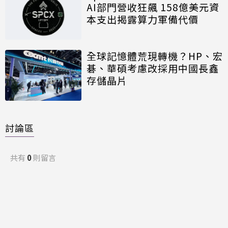
AI部門營收狂飆 158億美元資
本支出揭露算力軍備代價
全球記憶體荒現轉機？HP、宏
碁、華碩考慮改採用中國長鑫
存儲晶片
討論區
共有
0
則留言