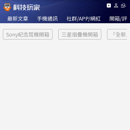
最新文章
手機通訊
社群/APP/網紅
開箱/評
Sony紀念耳機開箱
三星摺疊機開箱
「全新