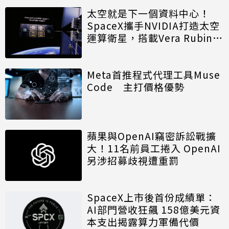
太空就是下一個資料中心！
SpaceX攜手NVIDIA打造太空
運算衛星，搭載Vera Rubin運
算模組
Meta首推程式代理工具Muse
Code 主打價格優勢
蘋果與OpenAI竊密訴訟戰擴
大！11名前員工捲入 OpenAI
另涉招募歧視遭重罰
SpaceX上市後首份成績單：
AI部門營收狂飆 158億美元資
本支出揭露算力軍備代價