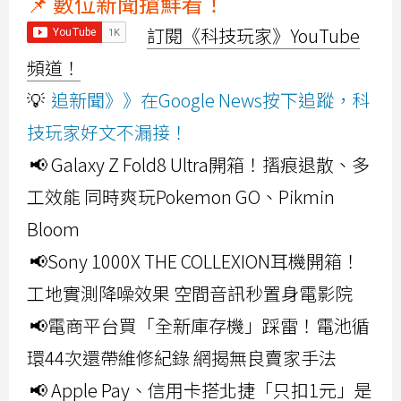
📌 數位新聞搶鮮看！
訂閱《科技玩家》YouTube
頻道！
💡
追新聞》》在Google News按下追蹤，科
技玩家好文不漏接！
📢 Galaxy Z Fold8 Ultra開箱！摺痕退散、多
工效能 同時爽玩Pokemon GO、Pikmin
Bloom
📢Sony 1000X THE COLLEXION耳機開箱！
工地實測降噪效果 空間音訊秒置身電影院
📢電商平台買「全新庫存機」踩雷！電池循
環44次還帶維修紀錄 網揭無良賣家手法
📢 Apple Pay、信用卡搭北捷「只扣1元」是