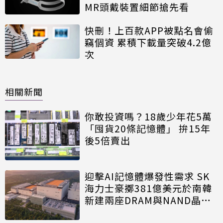
MR頭戴裝置細節搶先看
快刪！上百款APP被點名會偷
竊個資 累積下載量突破4.2億
次
相關新聞
你敢投資嗎？18歲少年花5萬
「囤貨20條記憶體」 拚15年
後5倍賣出
迎擊AI記憶體爆發性需求 SK
海力士豪擲381億美元於南韓
新建兩座DRAM與NAND晶圓
廠