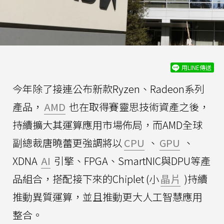
用LINE傳送
今年除了接連公布新款Ryzen、Radeon系列
產品，
AMD
也在取得賽靈思技術資產之後，
持續擴大其運算應用市場佈局，而AMD全球
副總裁唐曉蕾更強調將以
CPU
、
GPU
、
XDNA
AI
引擎、FPGA、SmartNIC與DPU等產
品組合，搭配接下來的Chiplet (小
晶片
)持續
推動異質運算，並且推動更大人工智慧應用
整合。