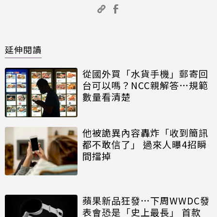
延伸閱讀
從國外買「水貨手機」郵寄回
台可以嗎？NCC親解答…規範
數量看清楚
他被詭異內容轟炸「收到簡訊
都不敢信了」 過來人曝4招瞬
間擋掉
蘋果新品狂發…下周WWDC發
表會恐是「史上最長」 首款