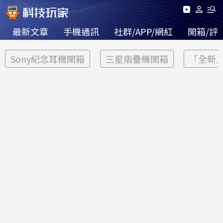
最新文章
手機通訊
社群/APP/網紅
開箱/評
Sony紀念耳機開箱
三星摺疊機開箱
「全新