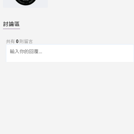
討論區
共有
0
則留言
規範
回覆
還沒有留言，成為第一個發言的人吧！