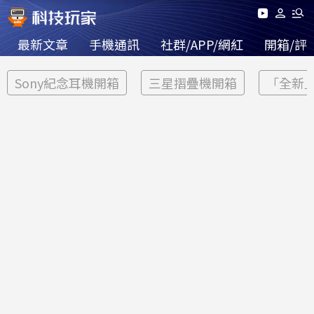
最新文章
手機通訊
社群/APP/網紅
開箱/評
Sony紀念耳機開箱
三星摺疊機開箱
「全新