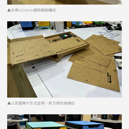
▲本身以0.8mm鍍鋅鋼板構成
▲以各個單片形式呈現，更方便收納運送