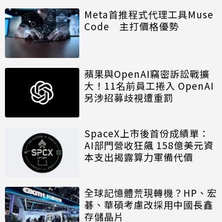
Meta首推程式代理工具Muse
Code 主打價格優勢
蘋果與OpenAI竊密訴訟戰擴
大！11名前員工捲入 OpenAI
另涉招募歧視遭重罰
SpaceX上市後首份成績單：
AI部門營收狂飆 158億美元資
本支出揭露算力軍備代價
全球記憶體荒現轉機？HP、宏
碁、華碩考慮改採用中國長鑫
存儲晶片