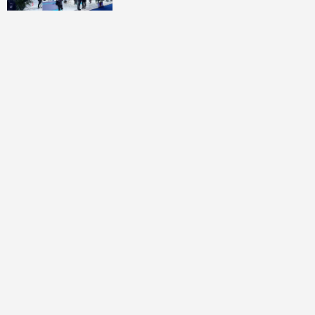
討論區
共有
0
則留言
規範
回覆
還沒有留言，成為第一個發言的人吧！