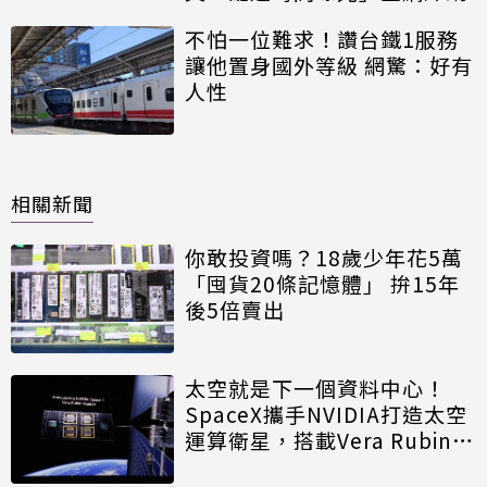
不怕一位難求！讚台鐵1服務
讓他置身國外等級 網驚：好有
人性
相關新聞
你敢投資嗎？18歲少年花5萬
「囤貨20條記憶體」 拚15年
後5倍賣出
太空就是下一個資料中心！
SpaceX攜手NVIDIA打造太空
運算衛星，搭載Vera Rubin運
算模組