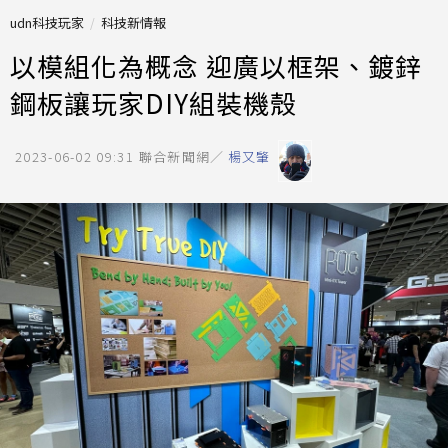
udn科技玩家
科技新情報
以模組化為概念 迎廣以框架、鍍鋅
鋼板讓玩家DIY組裝機殼
2023-06-02 09:31
聯合新聞網／
楊又肇