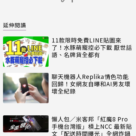
延伸閱讀
11款限時免費LINE貼圖來
了！水豚萌寵控必下載 厭世話
語、名牌貨全都有
聊天機器人Replika情色功能
回歸！女網友自曝和AI男友壞
壞全紀錄
懶人包／米客邦「紅魔8 Pro
手機台灣版」槓上NCC 最新貼
文「配送時間曝光」全網炸鍋