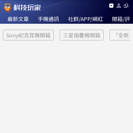
最新文章
手機通訊
社群/APP/網紅
開箱/評
Sony紀念耳機開箱
三星摺疊機開箱
「全新