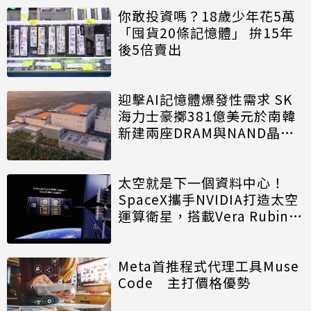
你敢投資嗎？18歲少年花5萬
「囤貨20條記憶體」 拚15年
後5倍賣出
迎擊AI記憶體爆發性需求 SK
海力士豪擲381億美元於南韓
新建兩座DRAM與NAND晶圓
廠
太空就是下一個資料中心！
SpaceX攜手NVIDIA打造太空
運算衛星，搭載Vera Rubin運
算模組
Meta首推程式代理工具Muse
Code 主打價格優勢