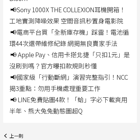
📢Sony 1000X THE COLLEXION耳機開箱！
工地實測降噪效果 空間音訊秒置身電影院
📢電商平台買「全新庫存機」踩雷！電池循
環44次還帶維修紀錄 網揭無良賣家手法
📢 Apple Pay、信用卡搭北捷「只扣1元」是
沒刷到嗎？官方曝扣款規則秒懂
📢國家級「行動斷網」演習完整指引！NCC
揭3重點：勿用手機處理重要工作
📢 LINE免費貼圖4款！「蛤」字必下載爽用
半年、熊大兔兔動態圖超Q
上一則