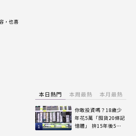
內容，也喜
本日熱門
本周最熱
本月最熱
你敢投資嗎？18歲少
年花5萬「囤貨20條記
憶體」 拚15年後5倍
賣出