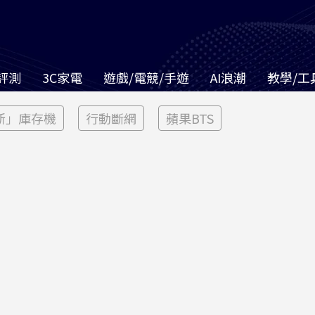
評測
3C家電
遊戲/電競/手遊
AI浪潮
教學/工
新」庫存機
行動斷網
蘋果BTS