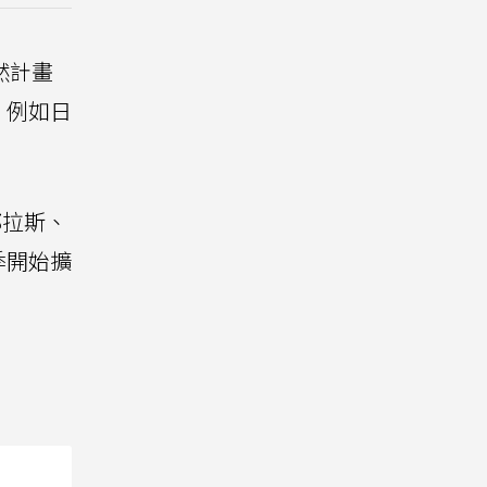
然計畫
，例如日
都拉斯、
季開始擴