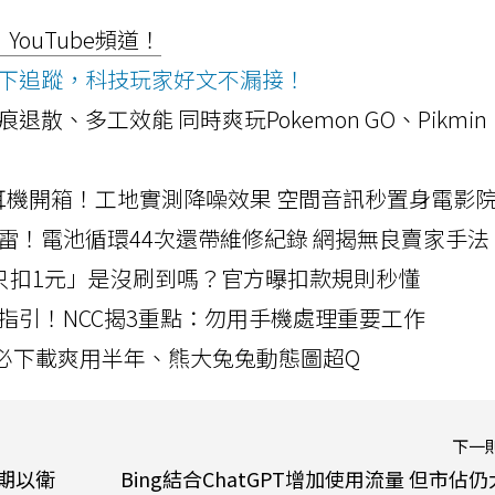
ouTube頻道！
ws按下追蹤，科技玩家好文不漏接！
a開箱！摺痕退散、多工效能 同時爽玩Pokemon GO、Pikmin
LLEXION耳機開箱！工地實測降噪效果 空間音訊秒置身電影
雷！電池循環44次還帶維修紀錄 網揭無良賣家手法
北捷「只扣1元」是沒刷到嗎？官方曝扣款規則秒懂
指引！NCC揭3重點：勿用手機處理重要工作
」字必下載爽用半年、熊大兔兔動態圖超Q
下一
預期以衛
Bing結合ChatGPT增加使用流量 但市佔仍