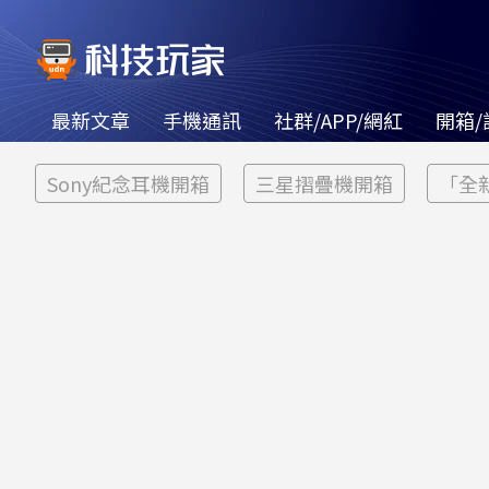
最新文章
手機通訊
社群/APP/網紅
開箱/
Sony紀念耳機開箱
三星摺疊機開箱
「全