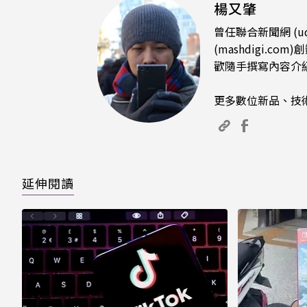
楊又肇
曾任聯合新聞網 (u
(mashdigi
歡隨手撰寫內容介
更多數位新品、技
延伸閱讀