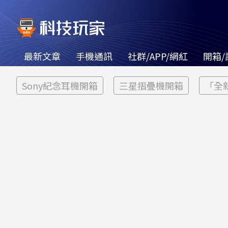
最新文章
手機通訊
社群/APP/網紅
開箱/
Sony紀念耳機開箱
三星摺疊機開箱
「全