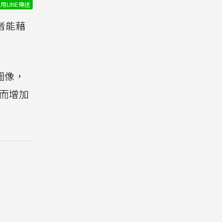
用LINE傳送
者能藉
圖像，
進而增加