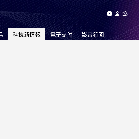
具
科技新情報
電子支付
影音新聞