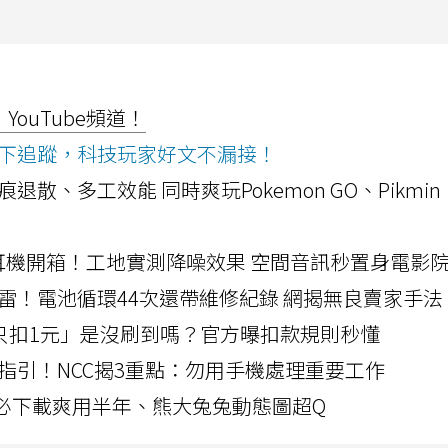
ouTube頻道！
ws按下追蹤，科技玩家好文不漏接！
a開箱！摺痕退散、多工效能 同時爽玩Pokemon GO、Pikmin
LLEXION耳機開箱！工地實測降噪效果 空間音訊秒置身電影
雷！電池循環44次還帶維修紀錄 網揭無良賣家手法
北捷「只扣1元」是沒刷到嗎？官方曝扣款規則秒懂
指引！NCC揭3重點：勿用手機處理重要工作
」字必下載爽用半年、熊大兔兔動態圖超Q