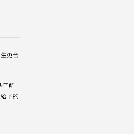
產生更合
快了解
容給予的