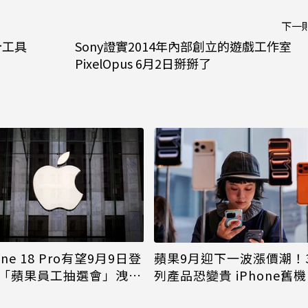
下一
設計工具
Sony證實2014年內部創立的遊戲工作室
PixelOpus 6月2日掰掰了
one 18 Pro有望9月9日登
蘋果9月迎下一波漲價潮！
「蘋果員工抽選會」洩端
列產品恐變貴 iPhone舊
倖免