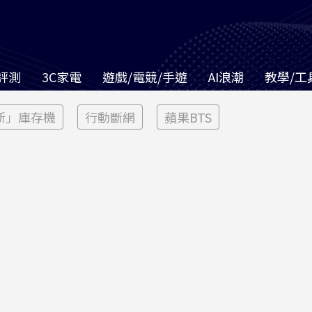
評測
3C家電
遊戲/電競/手遊
AI浪潮
教學/工
新」庫存機
行動斷網
蘋果BTS