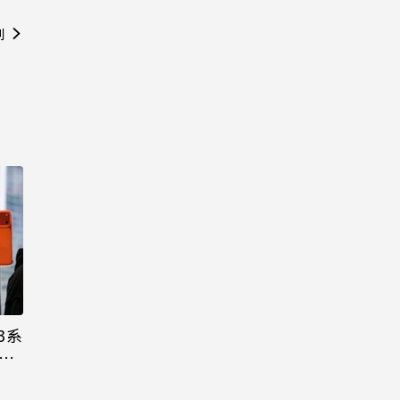
則
3系
機難