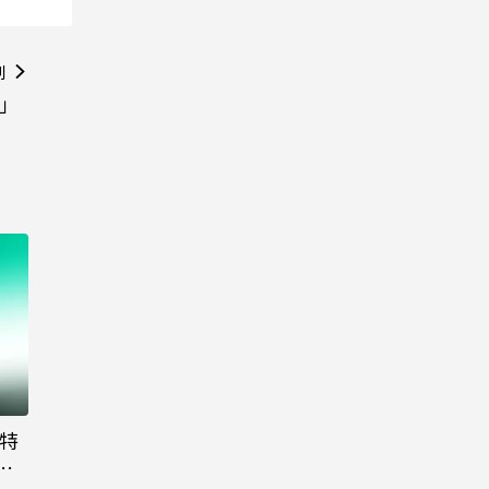
則
T」
大特
粉