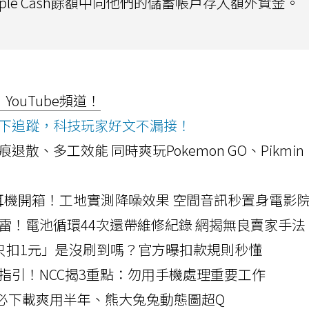
le Cash餘額中向他們的儲蓄帳戶存入額外資金。
ouTube頻道！
ws按下追蹤，科技玩家好文不漏接！
a開箱！摺痕退散、多工效能 同時爽玩Pokemon GO、Pikmin
LLEXION耳機開箱！工地實測降噪效果 空間音訊秒置身電影
雷！電池循環44次還帶維修紀錄 網揭無良賣家手法
北捷「只扣1元」是沒刷到嗎？官方曝扣款規則秒懂
指引！NCC揭3重點：勿用手機處理重要工作
」字必下載爽用半年、熊大兔兔動態圖超Q