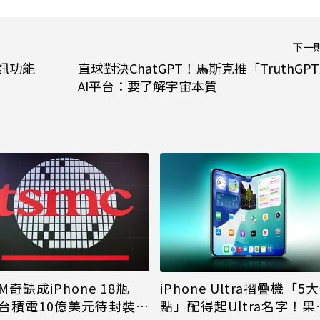
下一
通訊功能
直球對決ChatGPT！馬斯克推「TruthGP
AI平台：要了解宇宙本質
M奇缺成iPhone 18瓶
iPhone Ultra摺疊機「5
台積電10億美元待封裝晶
點」配得起Ultra名字！果