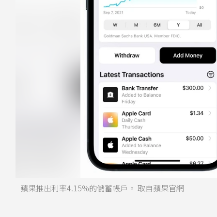
蘋果推出利率4.15%的儲蓄帳戶。 取自蘋果官網