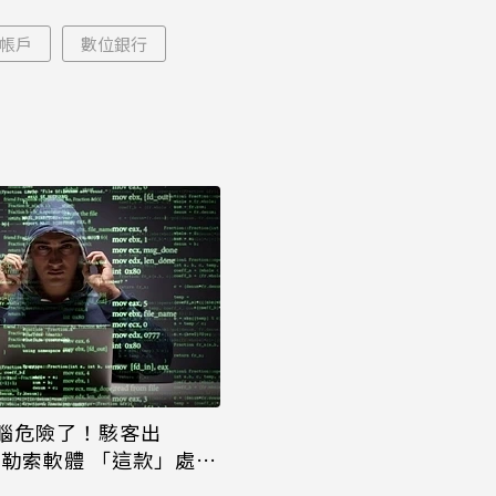
能枯等
看完更心動
帳戶
數位銀行
腦危險了！駭客出
款勒索軟體 「這款」處理