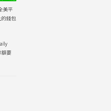
全美平
上的錢包
ly
餘額要