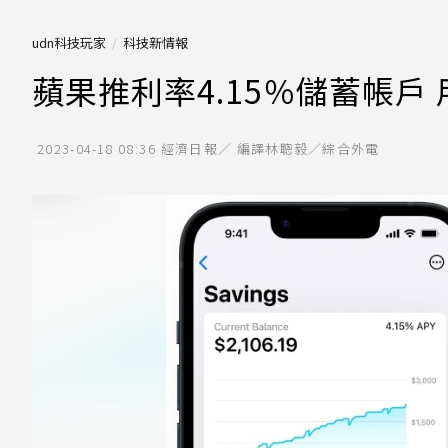
udn科技玩家
科技新情報
蘋果推利率4.15％儲蓄帳戶
2023-04-18 08:36
經濟日報／ 編譯林聰毅／綜合外電