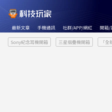
最新文章
手機通訊
社群/APP/網紅
開箱/
Sony紀念耳機開箱
三星摺疊機開箱
「全