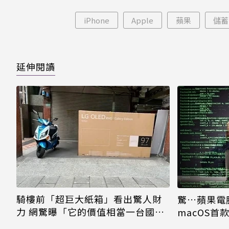
片只
iPhone
Apple
蘋果
儲蓄
延伸閱讀
騎樓前「超巨大紙箱」看出驚人財
驚…蘋果電
力 網驚曝「它的價值相當一台國產
macOS首
車」
器全陷危機