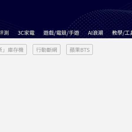
評測
3C家電
遊戲/電競/手遊
AI浪潮
教學/工
新」庫存機
行動斷網
蘋果BTS