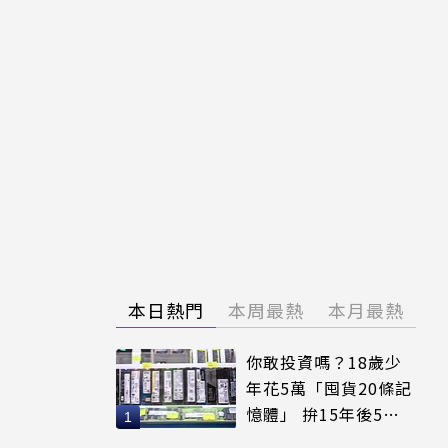
本日熱門
本周最熱
本月最熱
你敢投資嗎？18歲少
年花5萬「囤貨20條記
憶體」 拚15年後5倍
賣出